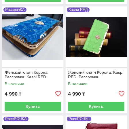
РассрочКА
Каспи РЕД
Женский клатч Корона.
Женский клатч Корона. Kaspi
Рассрочка. Kaspi RED.
RED. Рассрочка.
В наличии
В наличии
4 990
4 990
₸
₸
Купить
Купить
РассРОЧКА
РассРОЧКа