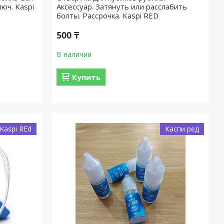
люч. Kaspi
Аксессуар. Затянуть или расслабить
болты. Рассрочка. Kaspi RED
500 ₸
В наличии
Купить
Kaspi REd
Каспи ред