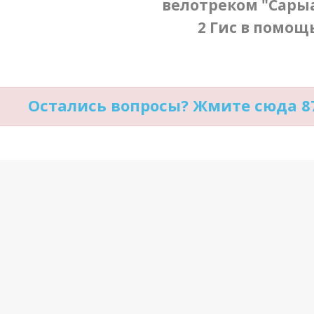
велотреком "Сарыа
2 Гис в помощь
Остались вопросы? Жмите сюда 87