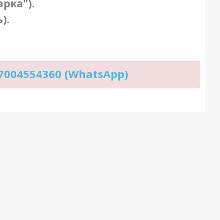
рка").
).
004554360 (WhatsApp)