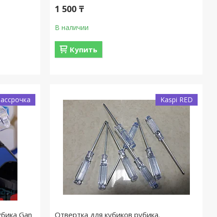
1 500 ₸
В наличии
Купить
Рассрочка
Kaspi RED
убика Gan
Отвертка для кубиков рубика.