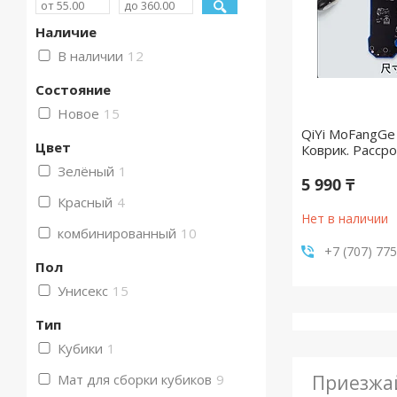
Наличие
В наличии
12
Состояние
Новое
15
QiYi MoFangGe
Цвет
Коврик. Рассро
Зелёный
1
5 990 ₸
Красный
4
Нет в наличии
комбинированный
10
+7 (707) 77
Пол
Унисекс
15
Тип
Кубики
1
Мат для сборки кубиков
9
Приезжай