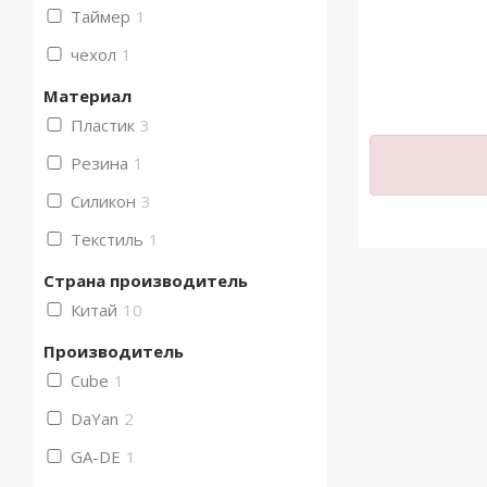
Таймер
1
чехол
1
Материал
Пластик
3
Резина
1
Силикон
3
Текстиль
1
Страна производитель
Китай
10
Производитель
Cube
1
DaYan
2
GA-DE
1