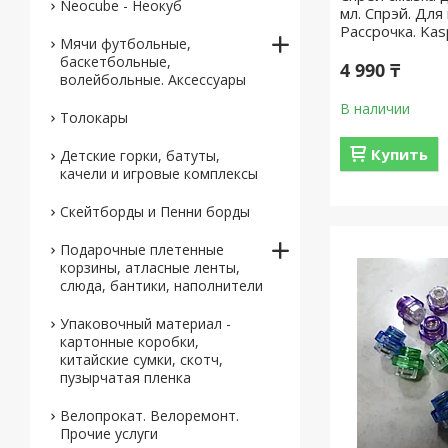
Neocube - Неокуб
мл. Спрэй. Для
Рассрочка. Kas
Мячи футбольные,
баскетбольные,
4 990 ₸
волейбольные. Аксессуары
В наличии
Толокары
Купить
Детские горки, батуты,
качели и игровые комплексы
Скейтборды и Пенни борды
Подарочные плетенные
корзины, атласные ленты,
слюда, бантики, наполнители
Упаковочный материал -
картонные коробки,
китайские сумки, скотч,
пузырчатая пленка
Велопрокат. Велоремонт.
Прочие услуги