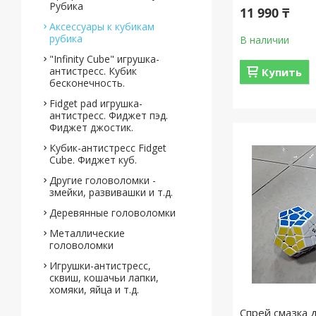
Рубика
11 990 ₸
Аксессуары к кубикам
рубика
В наличии
"Infinity Cube" игрушка-
антистресс. Кубик
Купить
бесконечность.
Fidget pad игрушка-
антистресс. Фиджет пэд.
Фиджет джостик.
Кубик-антистресс Fidget
Cube. Фиджет куб.
Другие головоломки -
змейки, развивашки и т.д.
Деревянные головоломки
Металлические
головоломки
Игрушки-антистресс,
сквиш, кошачьи лапки,
хомяки, яйца и т.д.
Спрей смазка д