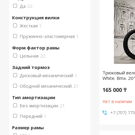
Да
22
Конструкция вилки
Жесткая
1
Пружинно-эластомерная
1
Форм фактор рамы
Цельная
22
Задний тормоз
Трюковый вело
Дисковый механический
1
White. Bmx. 20
Ободной механический
21
165 000 ₸
Тип амортизации
Нет в наличии
Без амортизации
21
+7 (707) 77
Передний
1
Размер рамы