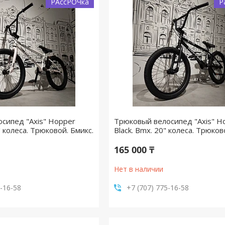
РАссРОЧка
Р
сипед "Axis" Hopper
Трюковый велосипед "Axis" H
" колеса. Трюковой. Бмикс.
Black. Bmx. 20" колеса. Трюков
165 000 ₸
Нет в наличии
5-16-58
+7 (707) 775-16-58