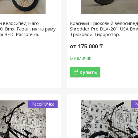
 велосипед Haro
Красный Трюковый велосипед
0. Bmx. Гарантия на раму.
Shredder Pro DLX-20". USA Bmx 
i RED. Рассрочка.
Трюковой. Гироротор.
от 175 000 ₸
В наличии
Купить
РассРОЧка
Р