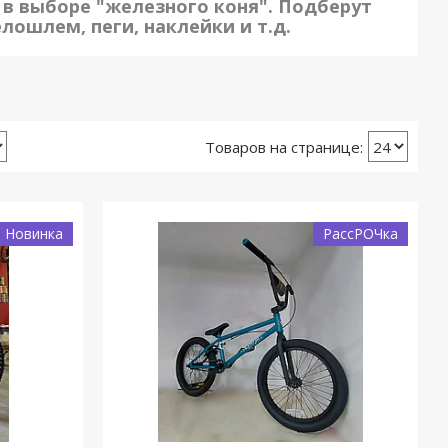
 в выборе "железного коня". Подберут
елошлем, пеги, наклейки и т.д.
Новинка
РассРОЧка