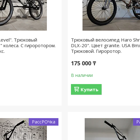
evel". Трюковый
Трюковый велосипед Haro Shr
" колеса. С гироротором.
DLX-20". Цвет granite. USA Bmx 
с.
Трюковой. Гироротор.
175 000 ₸
В наличии
Купить
РассРОЧка
Р