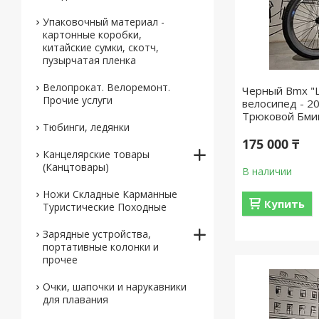
Упаковочный материал -
картонные коробки,
китайские сумки, скотч,
пузырчатая пленка
Велопрокат. Велоремонт.
Черный Bmx "L
Прочие услуги
велосипед - 20
Трюковой Бмик
Тюбинги, ледянки
175 000 ₸
Канцелярские товары
(Канцтовары)
В наличии
Ножи Складные Карманные
Купить
Туристические Походные
Зарядные устройства,
портативные колонки и
прочее
Очки, шапочки и нарукавники
для плавания