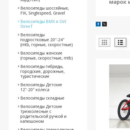
марок 
Велосипеды шоссейные,
FIX, Singlespeed, Gravel
Велосипеды BMX и Dirt
StreeT
Велосипеды
подростковые 20"-24"
(mtb, горные, скоростные)
Велосипеды женские
(горные, скоростные, mtb)
Велосипеды гибриды,
городские, дорожные,
туристические
Велосипеды Детские
12"-20" колеса
Велосипеды складные
Велосипеды Детские
трехколесные с
родительской ручкой и
капюшоном
Велосипеды трехколесные