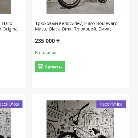
 Haro
Трюковый велосипед Haro Boulevard
Original.
Matte Black. Bmx. Трюковой. Бмикс.
235 000 ₸
В наличии
Купить
ассРОЧка
РассРОЧка