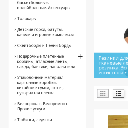
баскетбольные,
волейбольные. Аксессуары
Толокары
Детские горки, батуты,
качели и игровые комплексы
Скейтборды и Пенни борды
Подарочные плетенные
Резинки дл
корзины, атласные ленты,
тканевые л
слюда, бантики, наполнители
резинка. Э
и кистевые.
Упаковочный материал -
картонные коробки,
китайские сумки, скотч,
пузырчатая пленка
Велопрокат. Велоремонт.
Прочие услуги
Тюбинги, ледянки