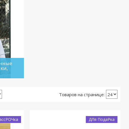
онные
ки,
ассРОЧка
ДЛя ПодаРка