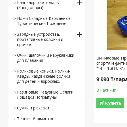
Канцелярские товары
(Канцтовары)
Ножи Складные Карманные
Туристические Походные
Зарядные устройства,
портативные колонки и
прочее
Очки, шапочки и нарукавники
Виниловые Пр
для плавания
спорта и фитне
* 4 = 1,816 кг)
Роликовые коньки. Ролики-
Квады. Раздвижные ролики
9 990 ₸/пар
для детей и взрослых.
В наличии
Резиновые Надувные Ослики,
Лошадки Попрыгуны
Купить
Сумки и рюкзаки
Теннис, бадминтон