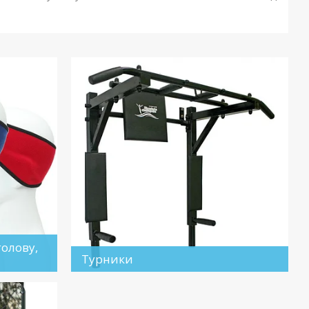
олову,
Турники