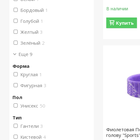
В наличии
Бордовый
1
Голубой
1
Купить
Желтый
3
Зелёный
2
Еще 9
Форма
Круглая
1
Фигурная
3
Пол
Унисекс
50
Тип
Гантели
3
Фиолетовая По
голову "Sports
Кистевой
4