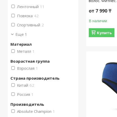
волос. Фитнес.
Ленточный
11
от 7 990 ₸
Повязка
42
В наличии
Спортивный
2
Купить
Еще 1
Материал
Металл
1
Возрастная группа
Взрослая
1
Страна производитель
Китай
62
Россия
1
Производитель
Absolute Champion
1