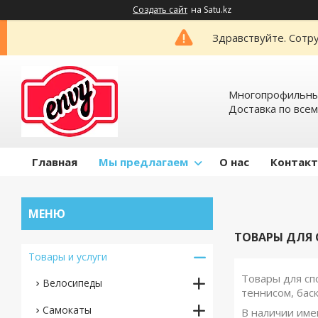
Создать сайт
на Satu.kz
Здравствуйте. Сотру
Многопрофильный
Доставка по всем
Главная
Мы предлагаем
О нас
Контак
ТОВАРЫ ДЛЯ 
Товары и услуги
Товары для сп
Велосипеды
теннисом, баск
Самокаты
В наличии имею