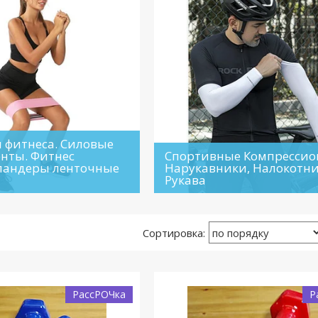
я фитнеса. Силовые
енты. Фитнес
Спортивные Компресси
спандеры ленточные
Нарукавники, Налокотни
Рукава
РассРОЧка
Р