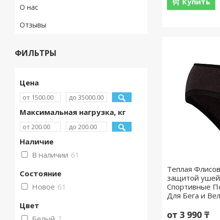
Купить
О нас
Отзывы
ФИЛЬТРЫ
Цена
Максимальная нагрузка, кг
Наличие
В наличии
61
Теплая Флисов
Состояние
защитой ушей 
Новое
61
Спортивные По
Для Бега и Ве
Цвет
от 3 990 ₸
Белый
7