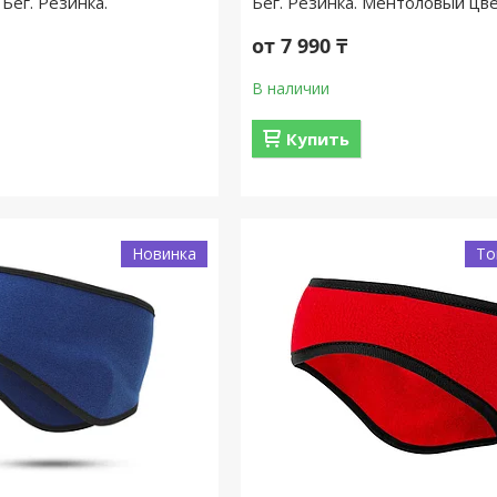
 Бег. Резинка.
Бег. Резинка. Ментоловый цве
от 7 990 ₸
В наличии
Купить
Новинка
То