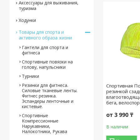
Аксессуары для выживания,
туризма
Ходунки
Товары для спорта и
активного образа жизни
Гантели для спорта и
фитнеса
Спортивные повязки на
голову, напульсники
Турники
Резинки для фитнеса.
Спортивная По
Силовые тканевые ленты.
резинкой сзад
Фитнес резинка.
влагоотводяща
Эспандеры ленточные и
бега, велоспор
кистевые.
от 3 990 ₸
Спортивные
Компрессионные
Нарукавники,
В наличии
Налокотники, Рукава