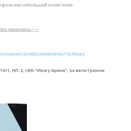
лефона или небольшой косметички
без переплаты • • •
com/channel/UCm6hQxWddIW4to15iUftAaQ
 10/1, НП-2, (ЖК "Инжу Арена", за велотреком