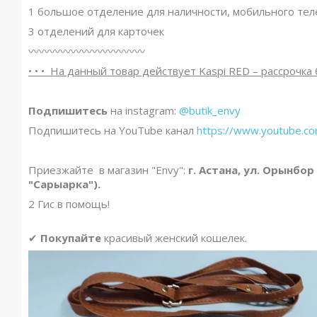
1 большое отделение для наличности, мобильного те
3 отделений для карточек
〰〰〰〰〰〰〰〰〰〰〰
• • • На данный товар действует Kaspi R
ED – рассрочка 
Подпишитесь
на instagram:
@butik_envy
Подпишитесь на YouTube канал
https://www.youtube.
Приезжайте в магазин "Envy":
г. Астана, ул. Орынбор
"Сарыарка").
2 Гис в помощь!
✔
Покупайте
красивый женский кошелек.