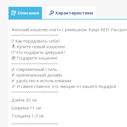
Описание
Характеристики
Женский кошелек-клатч с ремешком. Kaspi RED. Рассроч
〰〰〰〰〰〰〰〰〰〰〰
⁉ Как порадовать себя?
🔝 Купите новый кошелек!
⁉ Что подарить девушке?
🎁 Подарите кошелек!
〰〰〰〰〰〰〰〰〰〰〰
✔ современный стиль.
✔ оригинальный дизайн.
✔ удобство в использовании.
🎉 И самое главное это эмоции от вашего подарка!
〰〰〰〰〰〰〰〰〰〰〰
Длина 20 см
Ширина 11 см
Толщина 1,5 см
〰〰〰〰〰〰〰〰〰〰〰