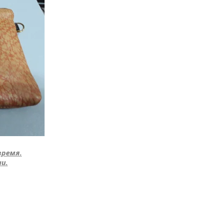
время.
и.