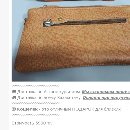
〰️〰️〰️〰️〰️〰️〰️〰️〰️〰️〰️
🚚 Доставка по Астане курьером.
Мы сэкономим ваше 
🚛 Доставка по всему Казахстану.
Оплата при получени
〰〰〰〰〰〰〰〰〰〰〰
🎁
Кошелек
- это отличный ПОДАРОК для близких!
〰〰〰〰〰〰〰〰〰〰〰
Стоимость 5990 тг.