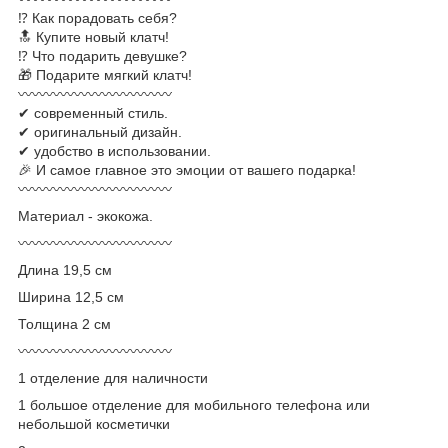
⁉ Как порадовать себя?
🔝 Купите новый клатч!
⁉ Что подарить девушке?
🎁 Подарите мягкий клатч!
〰〰〰〰〰〰〰〰〰〰〰
✔ современный стиль.
✔ оригинальный дизайн.
✔ удобство в использовании.
🎉 И самое главное это эмоции от вашего подарка!
〰〰〰〰〰〰〰〰〰〰〰
Материал - экокожа.
〰〰〰〰〰〰〰〰〰〰〰
Длина 19,5 см
Ширина 12,5 см
Толщина 2 см
〰〰〰〰〰〰〰〰〰〰〰
1 отделение для наличности
1 большое отделение для мобильного телефона или
небольшой косметички