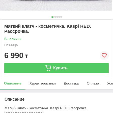
Мягкий клатч - косметичка. Kaspi RED.
Рассрочка.
В наличии
Розница
6 990
₸
Купить
Описание
Характеристики
Доставка
Оплата
Усл
Описание
Мягкий клатч - косметичка. Kaspi RED. Рассрочка.
〰〰〰〰〰〰〰〰〰〰〰