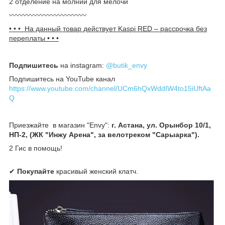
2 отделение на молнии для мелочи
〰〰〰〰〰〰〰〰〰〰〰
• • • На данный товар действует Kaspi R
ED – рассрочка без
переплаты • • •
Подпишитесь
на instagram:
@butik_envy
Подпишитесь на YouTube канал
https://www.youtube.com/channel/UCm6hQxWddIW4to15iUftAa
Q
Приезжайте в магазин "Envy":
г. Астана, ул. Орынбор 10/1,
НП-2, (ЖК "Инжу Арена", за велотреком "Сарыарка").
2 Гис в помощь!
✔
Покупайте
красивый женский клатч.