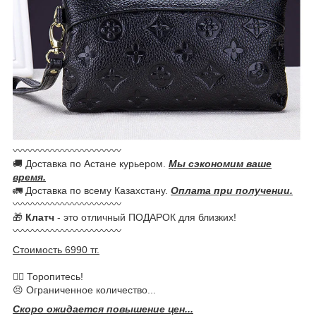
〰️〰️〰️〰️〰️〰️〰️〰️〰️〰️〰️
🚚 Доставка по Астане курьером.
Мы сэкономим ваше
время.
🚛 Доставка по всему Казахстану.
Оплата при получении.
〰〰〰〰〰〰〰〰〰〰〰
🎁
Клатч
- это отличный ПОДАРОК для близких!
〰〰〰〰〰〰〰〰〰〰〰
Стоимость 6990 тг.
🏃‍♀️ Торопитесь!
😣 Ограниченное количество...
Скоро ожидается повышение цен...