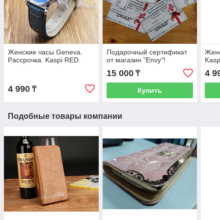
Женские часы Geneva.
Подарочный сертификат
Женс
Рассрочка. Kaspi RED.
от магазин "Envy"!
Kasp
15 000
4 9
₸
4 990
₸
Купить
Подобные товары компании