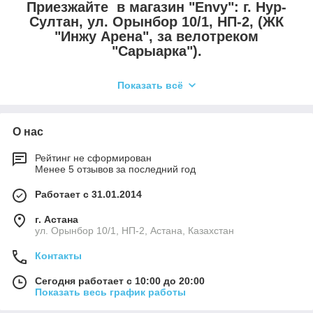
Приезжайте в магазин "Envy":
г. Нур-
Султан, ул. Орынбор 10/1, НП-2, (ЖК
"Инжу Арена", за велотреком
"Сарыарка").
2 Гис в помощь!
Показать всё
Ответим на все ваши вопросы, и вы
О нас
будете очень довольны!
Рейтинг не сформирован
Менее 5 отзывов за последний год
Часы "Q&Q
" отличная покупка для себя
или приятный подарок для близких!
Работает с 31.01.2014
г. Астана
ул. Орынбор 10/1, НП-2, Астана, Казахстан
Контакты
Сегодня работает с 10:00 до 20:00
Показать весь график работы