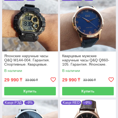
Японские наручные часы
Кварцевые мужские
Q&Q M144-004. Гарантия.
наручные часы Q&Q Q860-
Спортивные. Кварцевые.
105. Гарантия. Японские.
Электронные.
В наличии
В наличии
29 990
29 990
₸
₸
33 000 ₸
33 000 ₸
Купить
Купить
Kaspi РЭД
–9%
Kaspi RED
–9%