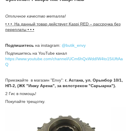
Отличное качество металла!
• • • На данный товар действует Kaspi R
ED – рассрочка без
переплаты • • •
Подпишитесь
на instagram:
@butik_envy
Подпишитесь на YouTube канал
https://www.youtube.com/channel/UCm6hQxWddIW4to15iUftAa
Q
Приезжайте в магазин "Envy":
г. Астана, ул. Орынбор 10/1,
НП-2, (ЖК "Инжу Арена", за велотреком "Сарыарка").
2 Гис в помощь!
Покупайте трещотку.