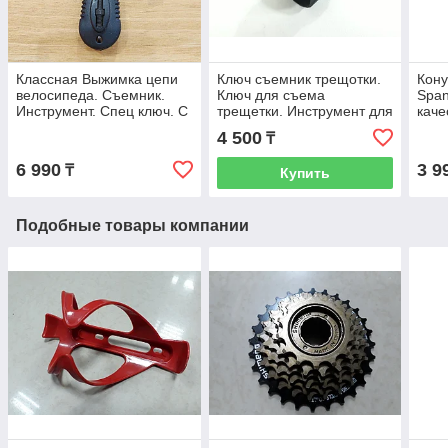
Классная Выжимка цепи
Ключ съемник трещотки.
Кону
велосипеда. Съемник.
Ключ для съема
Span
Инструмент. Спец ключ. С
трещетки. Инструмент для
каче
запаской.
ремонта. Рассрочка. Kaspi
Расс
4 500
₸
RED
6 990
3 9
₸
Купить
Подобные товары компании