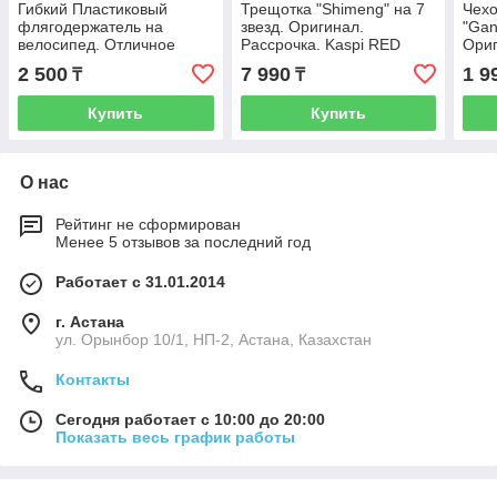
Гибкий Пластиковый
Трещотка "Shimeng" на 7
Чехо
флягодержатель на
звезд. Оригинал.
"Gan
велосипед. Отличное
Рассрочка. Kaspi RED
Ориг
качество! Kaspi RED.
Расс
2 500
7 990
1 9
₸
₸
Рассрочка.
Купить
Купить
О нас
Рейтинг не сформирован
Менее 5 отзывов за последний год
Работает с 31.01.2014
г. Астана
ул. Орынбор 10/1, НП-2, Астана, Казахстан
Контакты
Сегодня работает с 10:00 до 20:00
Показать весь график работы