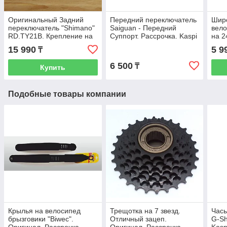
Оригинальный Задний
Передний переключатель
Широ
переключатель "Shimano"
Saiguan - Передний
вело
RD.TY21B. Крепление на
Суппорт. Рассрочка. Kaspi
на 2
ось велосипеда. Суппорт.
RED
Расс
15 990
5 9
₸
Перекидка.
6 500
₸
Купить
Подобные товары компании
Крылья на велосипед
Трещотка на 7 звезд.
Часы
брызговики "Biwec".
Отличный зацеп.
G-Sh