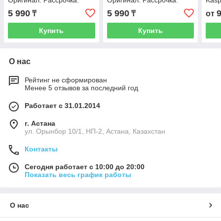
Оригинал. Рассрочка.
Оригинал. Рассрочка.
Kasp
Kaspi RED
Kaspi RED
5 990
5 990
₸
₸
от
Купить
Купить
О нас
Рейтинг не сформирован
Менее 5 отзывов за последний год
Работает с 31.01.2014
г. Астана
ул. Орынбор 10/1, НП-2, Астана, Казахстан
Контакты
Сегодня работает с 10:00 до 20:00
Показать весь график работы
О нас