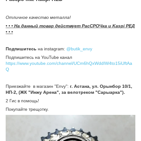
Отличное качество металла!
• • • На данный товар действует РасСРОЧка и Kaspi РЕД
• • •
Подпишитесь
на instagram:
@butik_envy
Подпишитесь на YouTube канал
https://www.youtube.com/channel/UCm6hQxWddIW4to15iUftAa
Q
Приезжайте в магазин "Envy":
г. Астана, ул. Орынбор 10/1,
НП-2, (ЖК "Инжу Арена", за велотреком "Сарыарка").
2 Гис в помощь!
Покупайте трещотку.