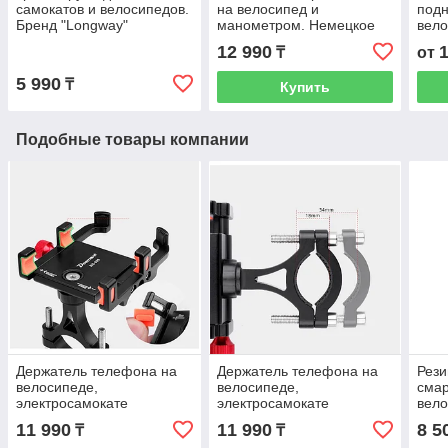
самокатов и велосипедов.
на велосипед и
подн
Бренд "Longway"
манометром. Немецкое
вело
Немецкое качество. Ручки.
качество. Kaspi RED.
доп
12 990
₸
от
Рассрочка. Kaspi RED
Рассрочка
кре
брен
5 990
₸
Купить
Подобные товары компании
Держатель телефона на
Держатель телефона на
Рези
велосипеде,
велосипеде,
сма
электросамокате
электросамокате
вело
"Deemount" из металла.
"Deemount" из алюминия.
элек
11 990
11 990
8 5
₸
₸
Рассрочка. Kaspi RED
Рассрочка. Kaspi RED
коля