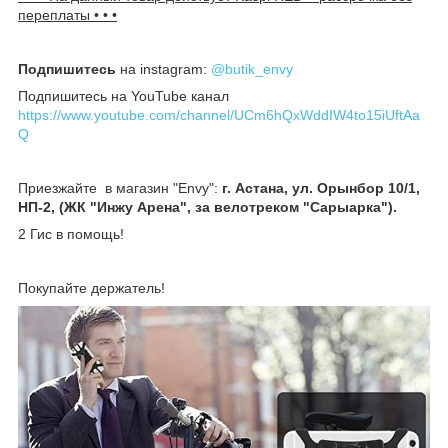
переплаты • • •
Подпишитесь
на instagram:
@butik_envy
Подпишитесь на YouTube канал
https://www.youtube.com/channel/UCm6hQxWddIW4to15iUftAa
Q
Приезжайте в магазин "Envy":
г. Астана, ул. Орынбор 10/1,
НП-2, (ЖК "Инжу Арена", за велотреком "Сарыарка").
2 Гис в помощь!
Покупайте держатель!