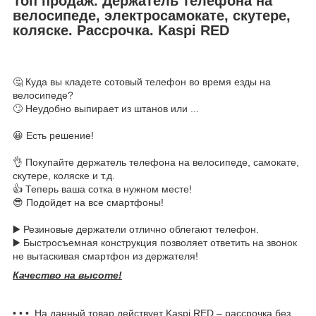
Топ продаж. Держатель телефона на
велосипеде, электросамокате, скутере,
коляске. Рассрочка. Kaspi RED
🤔 Куда вы кладете сотовый телефон во время езды на
велосипеде?
🙄 Неудобно выпирает из штанов или ...
😀 Есть решение!
👌 Покупайте держатель телефона на велосипеде, самокате,
скутере, коляске и т.д.
👍 Теперь ваша сотка в нужном месте!
😎 Подойдет на все смартфоны!
▶️ Резиновые держатели отлично облегают телефон.
▶️ Быстросъемная конструкция позволяет ответить на звонок
не вытаскивая смартфон из держателя!
Качество на высоте!
• • • На данный товар действует Kaspi R
ED – рассрочка без