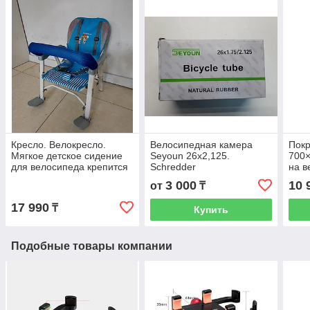
Кресло. Велокресло.
Велосипедная камера
Пок
Мягкое детское сидение
Seyoun 26x2,125.
700×
для велосипеда крепится
Schredder
на в
сзади на багажник.
Вел
3 000
10 
от
₸
Рассрочка. Kaspi RED
Расс
17 990
₸
Купить
Подобные товары компании