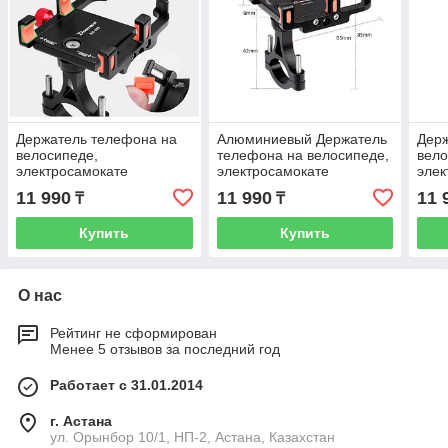
Держатель телефона на
Алюминиевый Держатель
Держ
велосипеде,
телефона на велосипеде,
вело
электросамокате
электросамокате
элек
"Deemount" из металла.
"Deemount". Рассрочка.
"Dee
11 990
11 990
11 
₸
₸
Рассрочка. Kaspi RED
Kaspi RED
Расс
Купить
Купить
О нас
Рейтинг не сформирован
Менее 5 отзывов за последний год
Работает с 31.01.2014
г. Астана
ул. Орынбор 10/1, НП-2, Астана, Казахстан