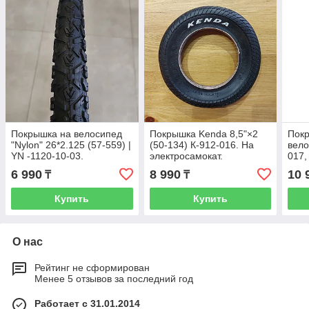
Покрышка на велосипед
Покрышка Kenda 8,5"×2
Пок
"Nylon" 26*2.125 (57-559) |
(50-134) К-912-016. На
вело
YN -1120-10-03.
электросамокат.
017,
Велопокрышка. Резина.
Оригинал. Велопокрышка.
Вело
6 990
8 990
10 
₸
₸
Колесо. Шина.
Резина. Колесо. Шина.
Коле
Купить
Купить
О нас
Рейтинг не сформирован
Менее 5 отзывов за последний год
Работает с 31.01.2014