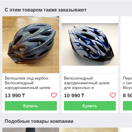
С этим товаром также заказывают
Велошлем под карбон.
Велосипедный
Пер
Велосипедный
аэродинамичный шлем
с си
аэродинамичный шлем
для взрослых и
Bicy
взрослый. Шлем для
подростков. Рассрочка.
Kasp
13 990
10 990
8 5
₸
₸
велосипеда. Каска.
Kaspi RED
Купить
Купить
Подобные товары компании