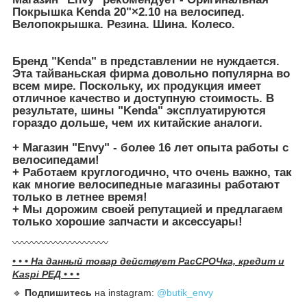
Покрышка Kenda 20"×2.10 на велосипед.
Велопокрышка. Резина. Шина. Колесо.
Бренд "Kenda"
в представлении не нуждается.
Эта тайваньская фирма довольно популярна во
всем мире. Поскольку, их продукция имеет
отличное качество и доступную стоимость. В
результате, шины "Kenda" эксплуатируются
гораздо дольше, чем их китайские аналоги.
+
Магазин
"Envy" - более 16 лет опыта работы с
велосипедами!
+
Работаем
круглогодично, что очень важно, так
как многие велосипедные магазины работают
только в летнее время!
+
Мы
дорожим своей репутацией и предлагаем
только хорошие запчасти и аксессуары!
〰️〰️〰️〰️〰️〰️〰️〰️〰️〰️
• • • На данный товар действует РасСРОЧка, кредит и
Kaspi РЕД • • •
🔹️
Подпишитесь
на instagram:
@butik_envy