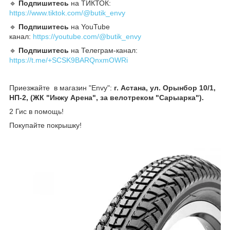
🔹️
Подпишитесь
на ТИКТОК:
https://www.tiktok.com/@butik_envy
🔹️
Подпишитесь
на YouTube
канал:
https://youtube.com/@butik_envy
🔹️
Подпишитесь
на Телеграм-канал:
https://t.me/+SCSK9BARQnxmOWRi
Приезжайте в магазин "Envy":
г. Астана, ул. Орынбор 10/1,
НП-2, (ЖК "Инжу Арена", за велотреком "Сарыарка").
2 Гис в помощь!
Покупайте покрышку!