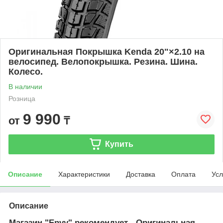
Оригинальная Покрышка Kenda 20"×2.10 на
велосипед. Велопокрышка. Резина. Шина.
Колесо.
В наличии
Розница
9 990
от
₸
Купить
Описание
Характеристики
Доставка
Оплата
Усл
Описание
Магазин "Envy" рекомендует - Оригинальная