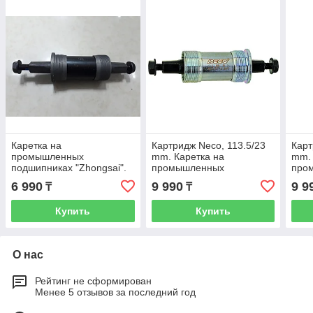
Каретка на
Картридж Neco, 113.5/23
Карт
промышленных
mm. Каретка на
mm. 
подшипниках "Zhongsai".
промышленных
про
Картридж 122,5/28,5 mm.
подшипниках. Kaspi RED.
подш
6 990
9 990
9 9
₸
₸
Kaspi RED. Рассрочка
Рассрочка
Расс
Купить
Купить
О нас
Рейтинг не сформирован
Менее 5 отзывов за последний год