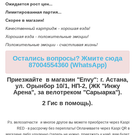
Ожидается рост цен...
Лимитированная партия...
Скорее в магазин!
Качественный картридж - хорошая езда!
Хорошая езда - положительные эмоции!
Положительные эмоции - счастливая жизнь!
Остались вопросы? Жмите сюда
87004554360 (WhatsApp)
Приезжайте в магазин "Envy":
г. Астана,
ул. Орынбор 10/1, НП-2, (ЖК "Инжу
Арена", за велотреком "Сарыарка").
2 Гис в помощь).
P.s. велозапчасти и многое другое вы можете приобрести через Kaspi
RED - в рассрочку без переплаты! Оплачиваете через Kaspi QR в
магазине либо удаленно (теперь не нужно приезжать к нам), вам будет