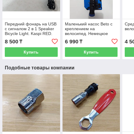
Передний фонарь на USB
Маленький насос Beto с
Сред
с сигналом 2 в 1 Speaker
креплением на
вело
Bicycle Light. Kaspi RED.
велосипед. Немецкое
Рассрочка.
качество. Kaspi RED.
8 500
6 990
4 5
₸
₸
Рассрочка.
Купить
Купить
Подобные товары компании