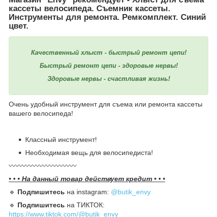
кассеты велосипеда. Съемник кассеты.
Инструменты для ремонта. Ремкомплект. Синий
цвет.
Качественный хлыст - быстрый ремонт цепи!
Быстрый ремонт цепи - здоровые нервы!
Здоровые нервы - счастливая жизнь!
Очень удобный инструмент для съема или ремонта кассеты
вашего велосипеда!
Классный инструмент!
Необходимая вещь для велосипедиста!
〰️〰️〰️〰️〰️〰️〰️〰️〰️〰️
• • • На данный товар действует кредит • • •
🔹️
Подпишитесь
на instagram:
@butik_envy
🔹️
Подпишитесь
на ТИКТОК:
https://www.tiktok.com/@butik_envy