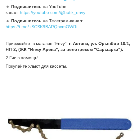
🔹️
Подпишитесь
на YouTube
канал:
https://youtube.com/@butik_envy
🔹️
Подпишитесь
на Телеграм-канал:
https://t.me/+SCSK9BARQnxmOWRi
Приезжайте в магазин "Envy":
г. Астана, ул. Орынбор 10/1,
НП-2, (ЖК "Инжу Арена", за велотреком "Сарыарка").
2 Гис в помощь!
Покупайте хлыст для кассеты.