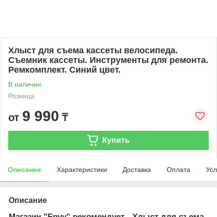
Хлыст для съема кассеты велосипеда.
Съемник кассеты. Инструменты для ремонта.
Ремкомплект. Синий цвет.
В наличии
Розница
9 990
от
₸
Купить
Описание
Характеристики
Доставка
Оплата
Усл
Описание
Магазин "Envy" рекомендует - Хлыст для съема