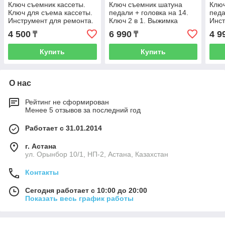
Ключ съемник кассеты.
Ключ съемник шатуна
Ключ
Ключ для съема кассеты.
педали + головка на 14.
педа
Инструмент для ремонта.
Ключ 2 в 1. Выжимка
Инст
шатуна. Инструмент для
4 500
6 990
4 9
₸
₸
ремонта.
Купить
Купить
О нас
Рейтинг не сформирован
Менее 5 отзывов за последний год
Работает с 31.01.2014
г. Астана
ул. Орынбор 10/1, НП-2, Астана, Казахстан
Контакты
Сегодня работает с 10:00 до 20:00
Показать весь график работы