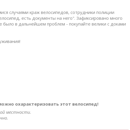
имися случаями краж велосипедов, сотрудники полиции
елосипед, есть документы на него". Зафиксировано много
е было в дальнейшем проблем - покупайте велики с доками
уживания!
 можно охарактеризовать этот велосипед!
нной местности.
нно.