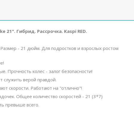
e 21". Гибрид. Рассрочка. Kaspi RED.
 Размер - 21 дюйм. Для подростков и взрослых ростом
е!
. Прочность колес - залог безопасности!
т служить верой правдой.
ют скорости. Работают на "отлично"!
здочек. Общее количество скоростей - 21 (3*7)
ть превыше всего.