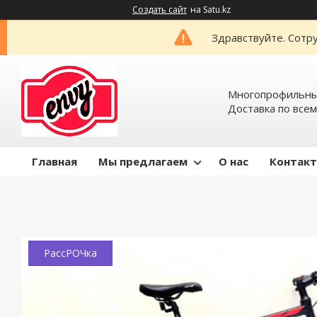
Создать сайт
на Satu.kz
Здравствуйте. Сотру
Многопрофильный
Доставка по всем
Главная
Мы предлагаем
О нас
Контак
РассРОЧка