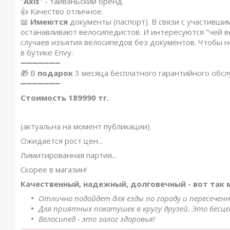
"
Axis
" - тайваньский бренд.
👍 Качество отличное.
📖
Имеются
документы (паспорт). В связи с участивш
останавливают велосипедистов. И интересуются "чей в
случаев изъятия велосипедов без документов. Чтобы н
в бутике Envy.
➖➖➖➖➖➖➖
🎁 В
подарок
3 месяца бесплатного гарантийного обсл
➖➖➖➖➖➖➖
Стоимость 189990 тг.
(актуальна на момент публикации)
Ожидается рост цен...
Лимитированная партия...
Скорее в магазин!
Качественный, надежный, долговечный - вот так
Отлично подойдет для езды по городу и пересече
Для приятных покатушек в кругу друзей. Это бесце
Велосипед - это залог здоровья!