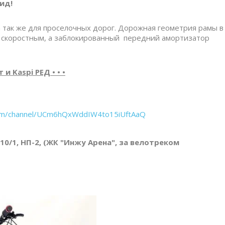
ид!
 так же для проселочных дорог. Дорожная геометрия рамы в
е скоростным, а заблокированный передний амортизатор
и Kaspi РЕД • • •
com/channel/UCm6hQxWddIW4to15iUftAaQ
 10/1, НП-2, (ЖК "Инжу Арена", за велотреком