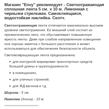
Магазин "Envy" рекомендует - Светоотражающая
сплошная лента 5 см. x 10 м. Лимонная с
черными стрелками. Самоклеящаяся,
водостойкая наклейка. Скотч.
Светоотражающая
лента отличается максимально высоким
уровнем светоотражения. Ее внешний слой состоит из
призматических линз, что обуславливает повышенную
яркость ленты. Даже при слабом направленном освещении
она хорошо заметна с большого расстояния и может
использоваться для обеспечения безопасности объекта.
Световозвращающая лента предназначена:
для контурной маркировки транспортных средств
большой длины и грузоподъемности.
в помещениях,
для уличных строений,
для ЖД вагонов и т.д.
Ширина
- 5 см.
Намотка
(длина) - 10 м.
〰️〰️〰️〰️〰️〰️〰️〰️〰️〰️