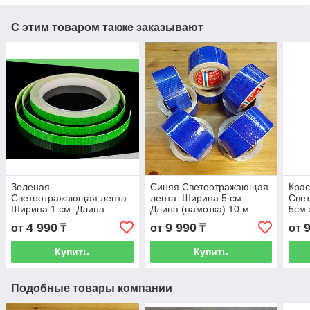
С этим товаром также заказывают
Зеленая
Синяя Светоотражающая
Кра
Светоотражающая лента.
лента. Ширина 5 см.
Све
Ширина 1 см. Длина
Длина (намотка) 10 м.
5см.
(намотка) 8 м.
Самоклеящаяся,
Сам
4 990
9 990
от
₸
от
₸
от
Самоклеящаяся,
световозвращающая
све
световозвращающая
наклейка.
накл
Купить
Купить
наклейка.
Подобные товары компании