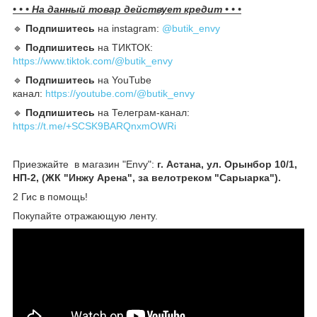
• • • На данный товар действует кредит • • •
🔹️
Подпишитесь
на instagram:
@butik_envy
🔹️
Подпишитесь
на ТИКТОК:
https://www.tiktok.com/@butik_envy
🔹️
Подпишитесь
на YouTube
канал:
https://youtube.com/@butik_envy
🔹️
Подпишитесь
на Телеграм-канал:
https://t.me/+SCSK9BARQnxmOWRi
Приезжайте в магазин "Envy":
г. Астана, ул. Орынбор 10/1,
НП-2, (ЖК "Инжу Арена", за велотреком "Сарыарка").
2 Гис в помощь!
Покупайте отражающую ленту.