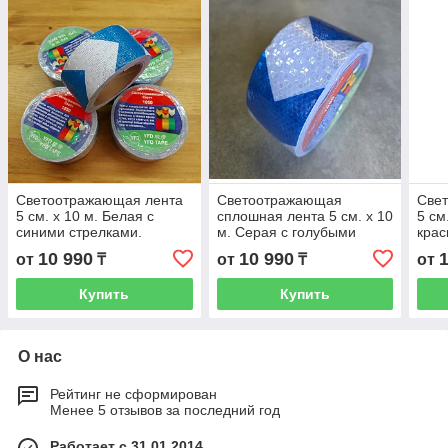
Светоотражающая лента
Светоотражающая
Све
5 см. x 10 м. Белая с
сплошная лента 5 см. x 10
5 см
синими стрелками.
м. Серая с голубыми
крас
Самоклеящаяся,
стрелками.
Сам
10 990
10 990
от
₸
от
₸
от
водостойкая наклейка.
Самоклеящаяся,
водо
Скотч.
водостойкая наклейка.
Скот
Купить
Купить
Скотч.
О нас
Рейтинг не сформирован
Менее 5 отзывов за последний год
Работает с 31.01.2014