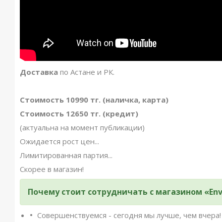
Доставка
по Астане и РК.
Стоимость 10990 тг. (наличка, карта)
Стоимость 12650 тг. (кредит)
(актуальна на момент публикации)
Ожидается рост цен...
Лимитированная партия...
Скорее в магазин!
Почему стоит сотрудничать с магазином «Env
Совершенствуемся - сегодня мы лучше, чем вчера!