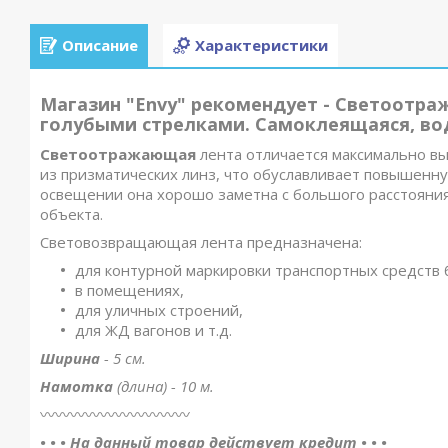
Описание
Характеристики
Магазин "Envy" рекомендует - Светоотраж
голубыми стрелками. Самоклеящаяся, вод
Светоотражающая
лента отличается максимально в
из призматических линз, что обуславливает повышенн
освещении она хорошо заметна с большого расстояния
объекта.
Световозвращающая лента предназначена:
для контурной маркировки транспортных средств
в помещениях,
для уличных строений,
для ЖД вагонов и т.д.
Ширина
- 5 см.
Намотка
(длина) - 10 м.
〰️〰️〰️〰️〰️〰️〰️〰️〰️〰️
• • • На данный товар действует кредит • • •