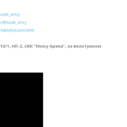
butik_envy
m/@butik_envy
CSK9BARQnxmOWRi
 10/1, НП-2, (ЖК "Инжу Арена", за велотреком