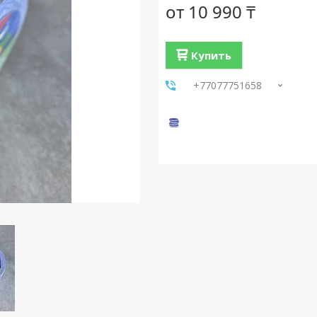
от
10 990 ₸
Купить
+77077751658