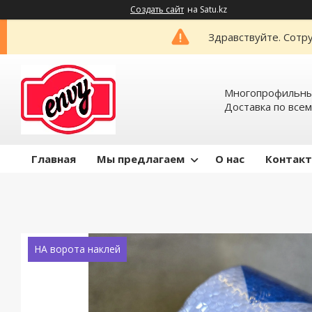
Создать сайт
на Satu.kz
Здравствуйте. Сотру
Многопрофильный
Доставка по всем
Главная
Мы предлагаем
О нас
Контак
НА ворота наклей