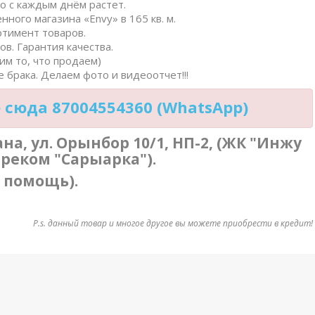
о с каждым днём растет.
нного магазина «Envy» в 165 кв. м.
ртимент товаров.
в. Гарантия качества.
им то, что продаем)
 брака. Делаем фото и видеоотчет!!!
сюда 87004554360 (WhatsApp)
тана, ул. Орынбор 10/1, НП-2, (ЖК "Инжу
треком "Сарыарка").
в помощь).
P.s. данный товар и многое другое вы можете приобрести в кредит!