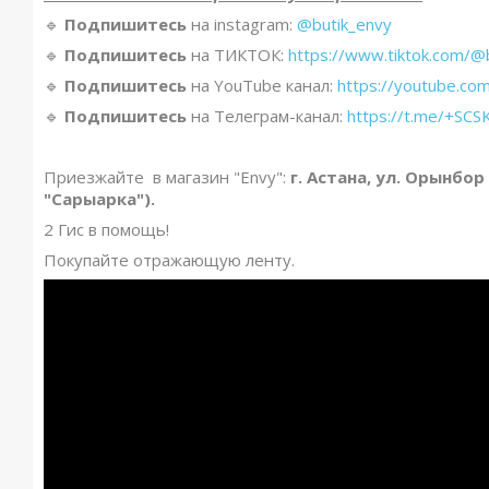
🔹️
Подпишитесь
на instagram:
@butik_envy
🔹️
Подпишитесь
на ТИКТОК:
https://www.tiktok.com/@
🔹️
Подпишитесь
на YouTube канал:
https://youtube.co
🔹️
Подпишитесь
на Телеграм-канал:
https://t.me/+S
Приезжайте в магазин "Envy":
г. Астана, ул. Орынбор
"Сарыарка").
2 Гис в помощь!
Покупайте отражающую ленту.