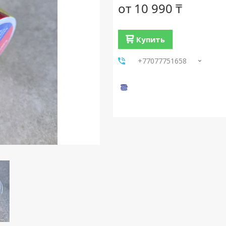
от
10 990 ₸
Купить
+77077751658