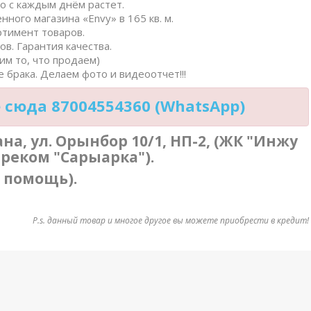
о с каждым днём растет.
нного магазина «Envy» в 165 кв. м.
ртимент товаров.
в. Гарантия качества.
им то, что продаем)
 брака. Делаем фото и видеоотчет!!!
сюда 87004554360 (WhatsApp)
тана, ул. Орынбор 10/1, НП-2, (ЖК "Инжу
треком "Сарыарка").
в помощь).
P.s. данный товар и многое другое вы можете приобрести в кредит!