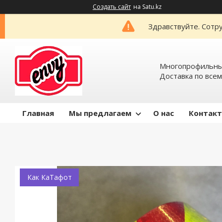
Создать сайт
на Satu.kz
Здравствуйте. Сотру
Многопрофильный
Доставка по всем
Главная
Мы предлагаем
О нас
Контак
Как КаТафот