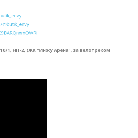
butik_envy
m/@butik_envy
CSK9BARQnxmOWRi
 10/1, НП-2, (ЖК "Инжу Арена", за велотреком