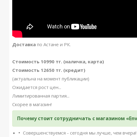
Доставка
по Астане и РК.
Стоимость 10990 тг. (наличка, карта)
Стоимость 12650 тг. (кредит)
(актуальна на момент публикации)
Ожидается рост цен...
Лимитированная партия...
Скорее в магазин!
Почему стоит сотрудничать с магазином «Env
Совершенствуемся - сегодня мы лучше, чем вчера!