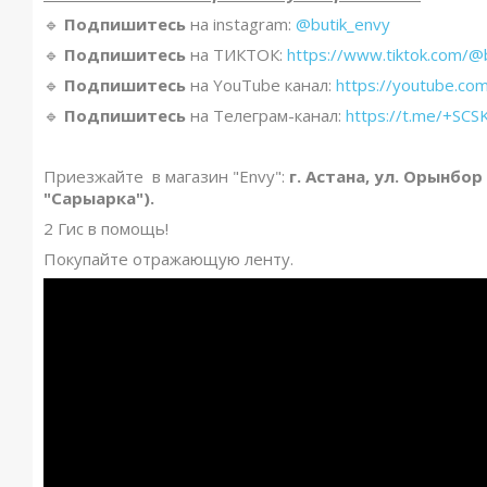
🔹️
Подпишитесь
на instagram:
@butik_envy
🔹️
Подпишитесь
на ТИКТОК:
https://www.tiktok.com/@
🔹️
Подпишитесь
на YouTube канал:
https://youtube.co
🔹️
Подпишитесь
на Телеграм-канал:
https://t.me/+S
Приезжайте в магазин "Envy":
г. Астана, ул. Орынбор
"Сарыарка").
2 Гис в помощь!
Покупайте отражающую ленту.