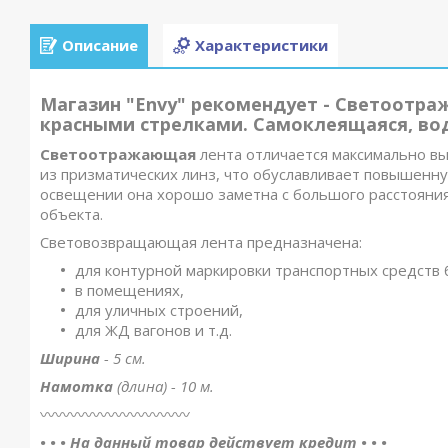
Описание
Характеристики
Магазин "Envy" рекомендует - Светоотраж
красными стрелками. Самоклеящаяся, вод
Светоотражающая
лента отличается максимально в
из призматических линз, что обуславливает повышенн
освещении она хорошо заметна с большого расстояния
объекта.
Световозвращающая лента предназначена:
для контурной маркировки транспортных средств
в помещениях,
для уличных строений,
для ЖД вагонов и т.д.
Ширина
- 5 см.
Намотка
(длина) - 10 м.
〰️〰️〰️〰️〰️〰️〰️〰️〰️〰️
• • • На данный товар действует кредит • • •