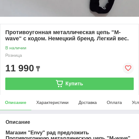
Противоугонная металлическая цепь "M-
wave" с кодом. Немецкий бренд. Легкий вес.
В наличии
Розница
11 990
₸
Купить
Описание
Характеристики
Доставка
Оплата
Усл
Описание
Магазин "Envy" рад предложить
Противоугонную металлическую цепь "M-wave"