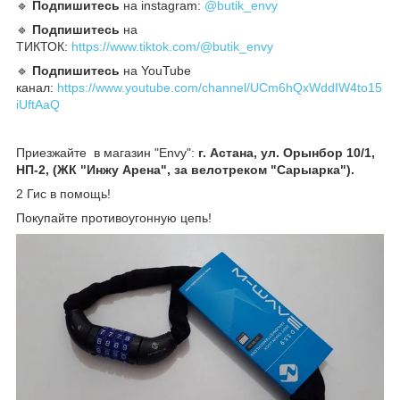
🔹️
Подпишитесь
на instagram:
@butik_envy
🔹️
Подпишитесь
на
ТИКТОК:
https://www.tiktok.com/@butik_envy
🔹️
Подпишитесь
на YouTube
канал:
https://www.youtube.com/channel/UCm6hQxWddIW4to15
iUftAaQ
Приезжайте в магазин "Envy":
г. Астана, ул. Орынбор 10/1,
НП-2, (ЖК "Инжу Арена", за велотреком "Сарыарка").
2 Гис в помощь!
Покупайте противоугонную цепь!