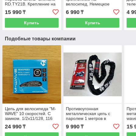
RD.TY21B. Крепление на
велосипед. Немецкое
теле
ось велосипеда. Суппорт.
качество. Kaspi RED.
Расс
15 990
6 990
4 9
₸
₸
Перекидка.
Рассрочка.
Купить
Купить
Подобные товары компании
Цепь для велосипеда "M-
Противоугонная
Прот
WAVE" 10 скоростей. С
металлическая цепь с
мета
замком. 1/2x11/128, 116
паролем 1 метров в
wave
links, grey, 10-speed.
длину. Kaspi RED.
Неме
24 990
9 990
15 
₸
₸
Велосипедная цепь.
Рассрочка