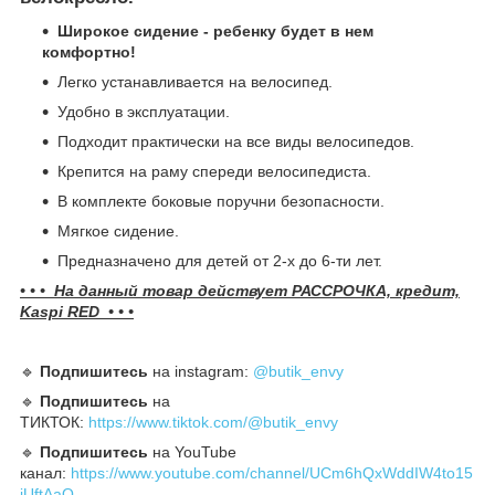
Широкое сидение - ребенку будет в нем
комфортно!
Легко устанавливается на велосипед.
Удобно в эксплуатации.
Подходит практически на все виды велосипедов.
Крепится на раму спереди велосипедиста.
В комплекте боковые поручни безопасности.
Мягкое сидение.
Предназначено для детей от 2-х до 6-ти лет.
• • • На данный товар действует РАССРОЧКА, кредит,
Kaspi RED • • •
🔹️
Подпишитесь
на instagram:
@butik_envy
🔹️
Подпишитесь
на
ТИКТОК:
https://www.tiktok.com/@butik_envy
🔹️
Подпишитесь
на YouTube
канал:
https://www.youtube.com/channel/UCm6hQxWddIW4to15
iUftAaQ