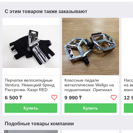
С этим товаром также заказывают
Перчатки велосипедные
Классные педали
Насо
Ventura. Немецкий бренд.
металлические Wellgo на
на в
Рассрочка. Kaspi RED
подшипниках. Оригинал.
ман
каче
6 500
9 990
12 
₸
₸
Расс
Купить
Купить
Подобные товары компании