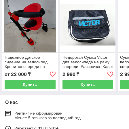
Надежное Детское
Недорогая Сумка Victor
Сумк
сидение на велосипед.
для велосипеда на раму
вело
Крепится спереди на
спереди. Рассрочка. Kaspi
спер
раму. Велокресло. Кресло
RED
Расс
22 000
2 990
2 9
от
₸
₸
для детей с защитой от
выпадения.
Купить
Купить
О нас
Рейтинг не сформирован
Менее 5 отзывов за последний год
Работает с 31.01.2014