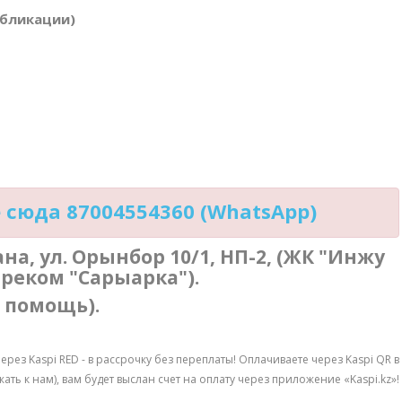
убликации)
сюда 87004554360 (WhatsApp)
тана, ул. Орынбор 10/1, НП-2, (ЖК "Инжу
треком "Сарыарка").
в помощь).
рез Kaspi RED - в рассрочку без переплаты! Оплачиваете через Kaspi QR в
ь к нам), вам будет выслан счет на оплату через приложение «Kaspi.kz»!