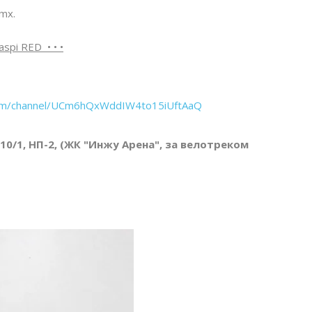
mx.
spi RED • • •
com/channel/UCm6hQxWddIW4to15iUftAaQ
 10/1, НП-2, (ЖК "Инжу Арена", за велотреком