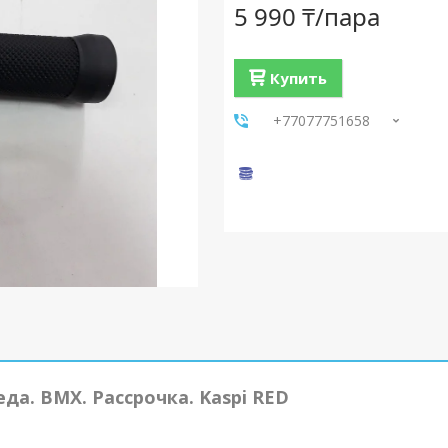
5 990 ₸/пара
Купить
+77077751658
да. BMX. Рассрочка. Kaspi RED