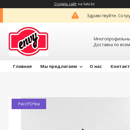
Создать сайт
на Satu.kz
Здравствуйте. Сотру
Многопрофильный
Доставка по всем
Главная
Мы предлагаем
О нас
Контак
РассРОЧка