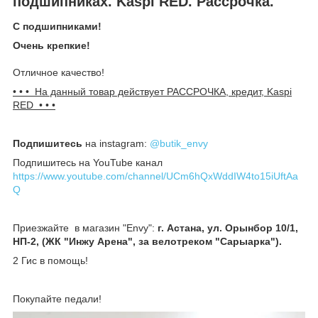
подшипниках. Kaspi RED. Рассрочка.
С подшипниками!
Очень крепкие!
Отличное качество!
• • • На данный товар действует РАССРОЧКА, кредит, Kaspi
RED • • •
Подпишитесь
на instagram:
@butik_envy
Подпишитесь на YouTube канал
https://www.youtube.com/channel/UCm6hQxWddIW4to15iUftAa
Q
Приезжайте в магазин "Envy":
г. Астана, ул. Орынбор 10/1,
НП-2, (ЖК "Инжу Арена", за велотреком "Сарыарка").
2 Гис в помощь!
Покупайте педали!