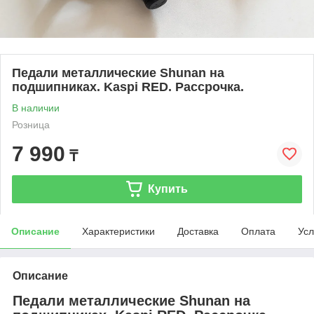
Педали металлические Shunan на
подшипниках. Kaspi RED. Рассрочка.
В наличии
Розница
7 990
₸
Купить
Описание
Характеристики
Доставка
Оплата
Усл
Описание
Педали металлические Shunan на