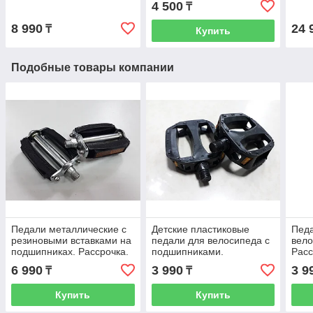
4 500
₸
Флягодержатель.
Pres
8 990
24 
₸
Купить
Подобные товары компании
Педали металлические с
Детские пластиковые
Педа
резиновыми вставками на
педали для велосипеда с
вело
подшипниках. Рассрочка.
подшипниками.
Расс
Kaspi RED
Рассрочка. Kaspi RED
6 990
3 990
3 9
₸
₸
Купить
Купить