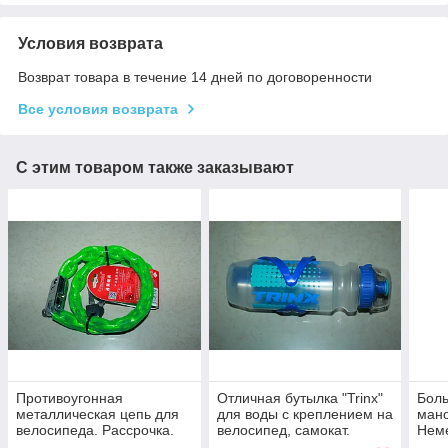
Условия возврата
Возврат товара в течение 14 дней по договоренности
Все условия возврата
С этим товаром также заказывают
Противоугонная
Отличная бутылка "Trinx"
Боль
металлическая цепь для
для воды с креплением на
мано
велосипеда. Рассрочка.
велосипед, самокат.
Неме
Kaspi RED
Пластиковая фляга.
Mess