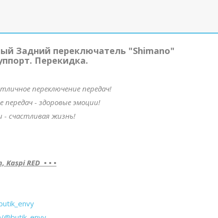
ный Задний переключатель "Shimano"
уппорт. Перекидка.
тличное переключение передач!
 передач - здоровые эмоции!
 - счастливая жизнь!
Kaspi RED • • •
butik_envy
m/@butik_envy