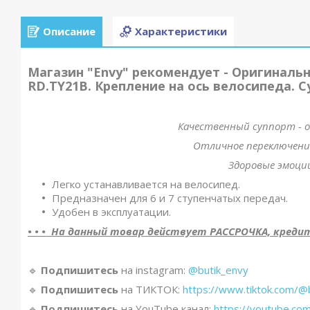
Описание
Характеристики
Магазин "Envy" рекомендует - Оригиналь
RD.TY21B. Крепление на ось велосипеда. С
Качественный суппорт - о
Отличное переключение
Здоровые эмоции
Легко устанавливается на велосипед.
Предназначен для 6 и 7 ступенчатых передач.
Удобен в эксплуатации.
• • • На данный товар действует РАССРОЧКА, кредит, 
🔹️
Подпишитесь
на instagram:
@butik_envy
🔹️
Подпишитесь
на ТИКТОК:
https://www.tiktok.com/@
🔹️
Подпишитесь
на YouTube канал:
https://youtube.co