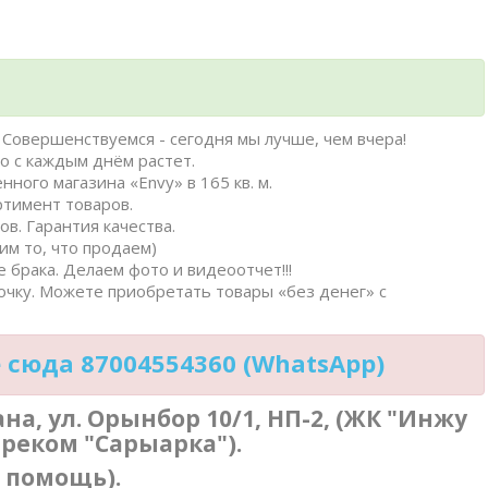
Совершенствуемся - сегодня мы лучше, чем вчера!
о с каждым днём растет.
нного магазина «Envy» в 165 кв. м.
ртимент товаров.
в. Гарантия качества.
им то, что продаем)
 брака. Делаем фото и видеоотчет!!!
очку. Можете приобретать товары «без денег» с
сюда 87004554360 (WhatsApp)
тана, ул. Орынбор 10/1, НП-2, (ЖК "Инжу
треком "Сарыарка").
в помощь).