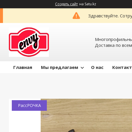
Создать сайт
на Satu.kz
Здравствуйте. Сотру
Многопрофильный
Доставка по всем
Главная
Мы предлагаем
О нас
Контак
РассРОЧКА