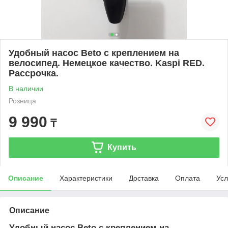
Удобный насос Beto с креплением на
велосипед. Немецкое качество. Kaspi RED.
Рассрочка.
В наличии
Розница
9 990
₸
Купить
Описание
Характеристики
Доставка
Оплата
Усл
Описание
Удобный насос Beto с креплением на