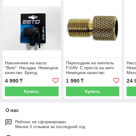
Наконечник на насос
Переходник на ниппель
Насо
"Beto". Насадка. Немецкое
FV/AV. С преста на авто.
Неме
качество. Бренд
Немецкое качество.
Mess
Messingschlager. Kaspi
Рассрочка. Kaspi RED
Avto
4 990
1 990
24 
₸
₸
RED
Купить
Купить
О нас
Рейтинг не сформирован
Менее 5 отзывов за последний год