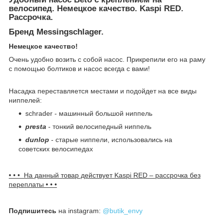
велосипед. Немецкое качество. Kaspi RED.
Рассрочка.
Бренд Messingschlager.
Немецкое качество!
Очень удобно возить с собой насос. Прикрепили его на раму
с помощью болтиков и насос всегда с вами!
Насадка переставляется местами и подойдет на все виды
ниппелей:
schrader - машинный большой ниппель
presta
- тонкий велосипедный ниппель
dunlop
- старые ниппели, использовались на
советских велосипедах
• • • На данный товар действует Kaspi R
ED – рассрочка без
переплаты • • •
Подпишитесь
на instagram:
@butik_envy