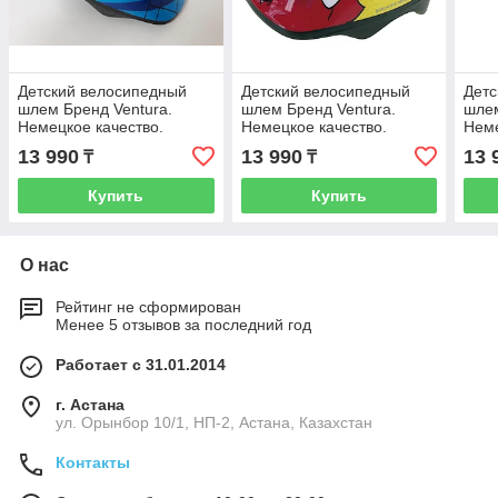
Детский велосипедный
Детский велосипедный
Детс
шлем Бренд Ventura.
шлем Бренд Ventura.
шлем
Немецкое качество.
Немецкое качество.
Неме
Размер 52-57 S.
Размер 52-57 S.
Разм
13 990
13 990
13 
₸
₸
Рассрочка. Kaspi RED.
Рассрочка. Kaspi RED
Расс
Купить
Купить
О нас
Рейтинг не сформирован
Менее 5 отзывов за последний год
Работает с 31.01.2014
г. Астана
ул. Орынбор 10/1, НП-2, Астана, Казахстан
Контакты