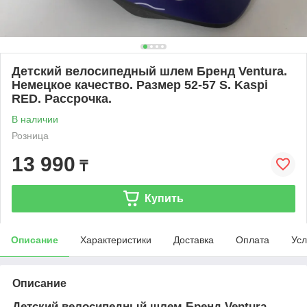
Детский велосипедный шлем Бренд Ventura.
Немецкое качество. Размер 52-57 S. Kaspi
RED. Рассрочка.
В наличии
Розница
13 990
₸
Купить
Описание
Характеристики
Доставка
Оплата
Усл
Описание
Детский велосипедный шлем Бренд Ventura.