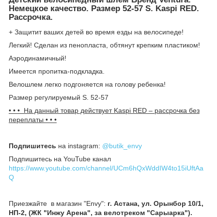
Немецкое качество. Размер 52-57 S. Kaspi RED.
Рассрочка.
+ Защитит ваших детей во время езды на велосипеде!
Легкий! Сделан из пенопласта, обтянут крепким пластиком!
Аэродинамичный!
Имеется пропитка-подкладка.
Велошлем легко подгоняется на голову ребенка!
Размер регулируемый S. 52-57
• • • На данный товар действует Kaspi R
ED – рассрочка без
переплаты • • •
Подпишитесь
на instagram:
@butik_envy
Подпишитесь на YouTube канал
https://www.youtube.com/channel/UCm6hQxWddIW4to15iUftAa
Q
Приезжайте в магазин "Envy":
г. Астана, ул. Орынбор 10/1,
НП-2, (ЖК "Инжу Арена", за велотреком "Сарыарка").