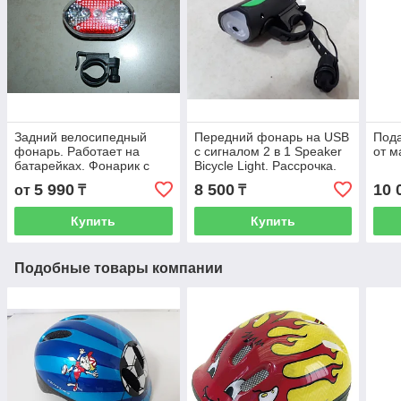
Задний велосипедный
Передний фонарь на USB
Под
фонарь. Работает на
с сигналом 2 в 1 Speaker
от м
батарейках. Фонарик с
Bicycle Light. Рассрочка.
эффектом катафота для
Kaspi RED
5 990
8 500
10 
от
₸
₸
велосипеда. Велофара.
Купить
Купить
Подобные товары компании