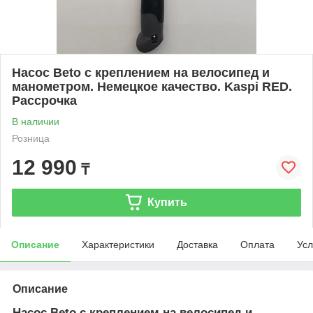
Насос Beto с креплением на велосипед и
манометром. Немецкое качество. Kaspi RED.
Рассрочка
В наличии
Розница
12 990
₸
Купить
Описание
Характеристики
Доставка
Оплата
Усл
Описание
Насос Beto с креплением на велосипед и