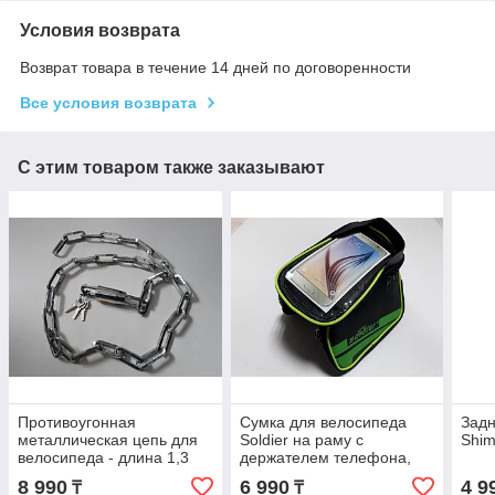
Условия возврата
Возврат товара в течение 14 дней по договоренности
Все условия возврата
С этим товаром также заказывают
Противоугонная
Сумка для велосипеда
Задн
металлическая цепь для
Soldier на раму с
Shim
велосипеда - длина 1,3
держателем телефона,
метра. Kaspi Red.
Kaspi RED. Рассрочка.
8 990
6 990
4 9
₸
₸
Рассрочка.