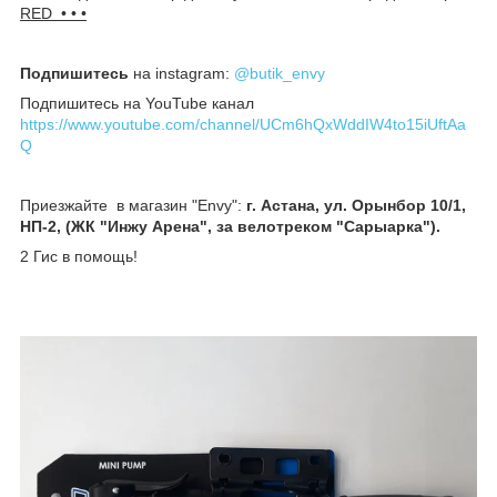
RED • • •
Подпишитесь
на instagram:
@butik_envy
Подпишитесь на YouTube канал
https://www.youtube.com/channel/UCm6hQxWddIW4to15iUftAa
Q
Приезжайте в магазин "Envy":
г. Астана, ул. Орынбор 10/1,
НП-2, (ЖК "Инжу Арена", за велотреком "Сарыарка").
2 Гис в помощь!