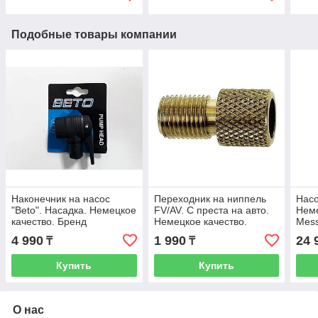
Подобные товары компании
Наконечник на насос
Переходник на ниппель
Насо
"Beto". Насадка. Немецкое
FV/AV. С преста на авто.
Неме
качество. Бренд
Немецкое качество.
Mess
Messingschlager. Kaspi
Рассрочка. Kaspi RED
Avto
4 990
1 990
24 
₸
₸
RED
Купить
Купить
О нас