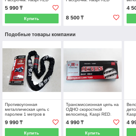
Плас
5 990
4 5
₸
Фляг
8 500
₸
Купить
Подобные товары компании
Противоугонная
Трансмиссионная цепь на
Вело
металлическая цепь с
ОДНО скоростной
детс
паролем 1 метров в
велосипед. Kaspi RED.
Kasp
длину. Kaspi RED.
Рассрочка.
9 990
4 990
4 9
₸
₸
Рассрочка
Купить
Купить