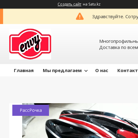
Создать сайт
на Satu.kz
Здравствуйте. Сотру
Многопрофильный
Доставка по всем
Главная
Мы предлагаем
О нас
Контак
РассРочка