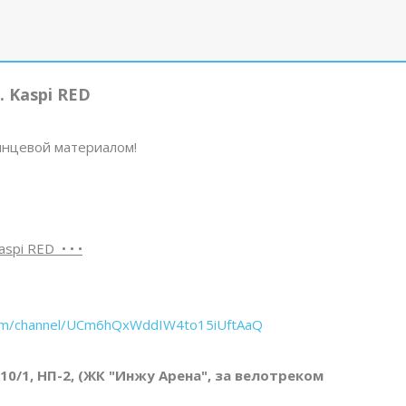
 Kaspi RED
лянцевой материалом!
spi RED • • •
com/channel/UCm6hQxWddIW4to15iUftAaQ
 10/1, НП-2, (ЖК "Инжу Арена", за велотреком