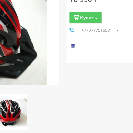
Купить
+77077751658