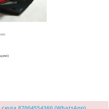
емя.
ации)
сюда 87004554360 (WhatsApp)