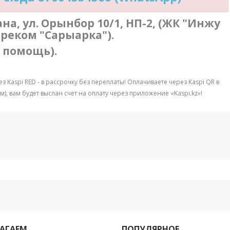
тана, ул. Орынбор 10/1, НП-2, (ЖК "Инжу
треком "Сарыарка").
в помощь).
 Kaspi RED - в рассрочку без переплаты! Оплачиваете через Kaspi QR в
, вам будет выслан счет на оплату через приложение «Kaspi.kz»!
АГАЕМ
ПОПУЛЯРНОЕ