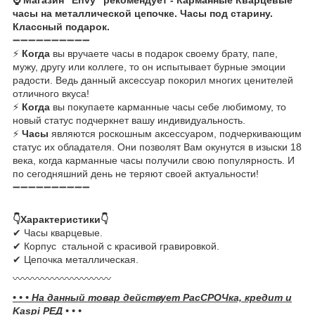
часы на металлической цепочке. Часы под старину.
Классный подарок.
➖➖➖➖➖➖➖➖➖➖
⚡
Когда
вы вручаете часы в подарок своему брату, папе,
мужу, другу или коллеге, то он испытывает бурные эмоции
радости. Ведь данный аксессуар покорил многих ценителей
отличного вкуса!
⚡
Когда
вы покупаете карманные часы себе любимому, то
новый статус подчеркнет вашу индивидуальность.
⚡
Часы
являются роскошным аксессуаром, подчеркивающим
статус их обладателя. Они позволят Вам окунутся в изыски 18
века, когда карманные часы получили свою популярность. И
по сегодняшний день не теряют своей актуальности!
➖➖➖➖➖➖➖➖➖➖
👇Характеристики👇
✔ Часы кварцевые.
✔ Корпус стальной с красивой гравировкой.
✔ Цепочка металлическая.
〰️〰️〰️〰️〰️〰️〰️〰️〰️〰️
• • • На данный товар действует РасСРОЧка, кредит и
Kaspi РЕД • • •