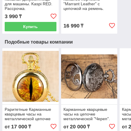
для машины. Kaspi RED.
"Marrant Leather" с
Рассрочка.
цепочкой на ремень.
Kaspi RED. Рассрочка.
3 990
₸
16 990
₸
Купить
Подобные товары компании
Раритетные Карманные
Карманные кварцевые
Кар
кварцевые часы на
часы на цепочке
часы
металлической цепочке
металлической "Череп".
мета
"Око Саурона". Глаз|
Под старину часики
Рари
17 000
20 000
от
₸
от
₸
от
Саруман. Властелин
раритетные.
стар