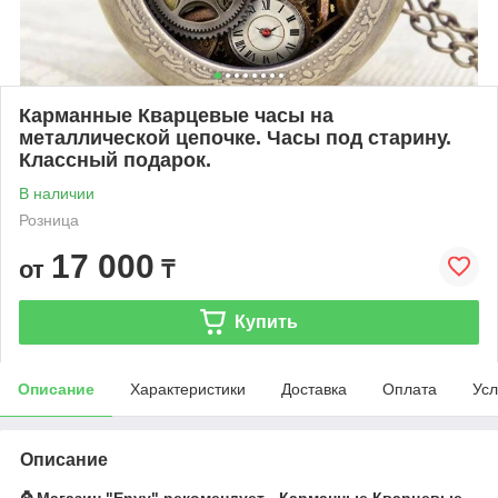
Карманные Кварцевые часы на
металлической цепочке. Часы под старину.
Классный подарок.
В наличии
Розница
17 000
от
₸
Купить
Описание
Характеристики
Доставка
Оплата
Усл
Описание
⌚ Магазин "Envy" рекомендует - Карманные Кварцевые