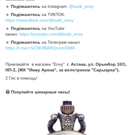
🔹️
Подпишитесь
на instagram:
@butik_envy
🔹️
Подпишитесь
на ТИКТОК:
https://www.tiktok.com/@butik_envy
🔹️
Подпишитесь
на YouTube
канал:
https://youtube.com/@butik_envy
🔹️
Подпишитесь
на Телеграм-канал:
https://t.me/+SCSK9BARQnxmOWRi
Приезжайте в магазин "Envy":
г. Астана, ул. Орынбор 10/1,
НП-2, (ЖК "Инжу Арена", за велотреком "Сарыарка").
2 Гис в помощь!
😃 Покупайте шикарные часы!