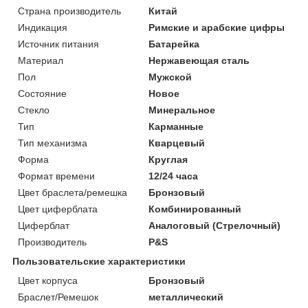
Страна производитель
Китай
Индикация
Римские и арабские цифры
Источник питания
Батарейка
Материал
Нержавеющая сталь
Пол
Мужской
Состояние
Новое
Стекло
Минеральное
Тип
Карманные
Тип механизма
Кварцевый
Форма
Круглая
Формат времени
12/24 часа
Цвет браслета/ремешка
Бронзовый
Цвет циферблата
Комбинированный
Циферблат
Аналоговый (Стрелочный)
Производитель
P&S
Пользовательские характеристики
Цвет корпуса
Бронзовый
Браслет/Ремешок
металлический