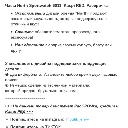
Часы North Sportwatch 6011. Kaspi RED. Рассрочка
Эксклюзивный
дизайн бренда "
North
" придают
часам индивидуальность, которые подчеркнут ваш
отличный вкус!
Станьте
обладателем этого превосходного
аксессуара!
Или сделайте
сюрприз своему супругу, брату или
другу.
Уникальность дизайна подчеркивают следующие
детали:
❶ Два циферблата. Установите любое время двух часовых
поясов.
❸ Ремешок сделан из тесненной материала,
который придаст брутальность часам.
〰️〰️〰️〰️〰️〰️〰️〰️〰️〰️
• • • На данный товар действует РасСРОЧка, кредит и
Kaspi РЕД • • •
🔹️
Подпишитесь
на instagram:
@butik_envy
🔹️
Подпишитесь
на ТИКТОК: