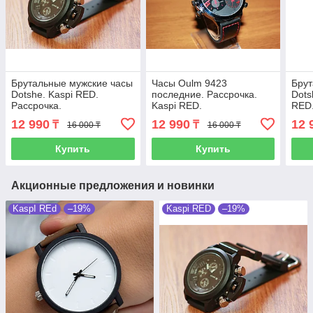
Брутальные мужские часы
Часы Oulm 9423
Брут
Dotshe. Kaspi RED.
последние. Рассрочка.
Dots
Рассрочка.
Kaspi RED.
RED
12 990
12 990
12 
₸
₸
16 000 ₸
16 000 ₸
Купить
Купить
Акционные предложения и новинки
KaspI REd
–19%
Kaspi RED
–19%