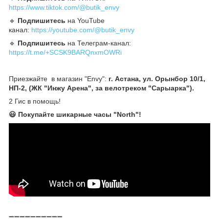
https://www.tiktok.com/@butik_envy
🔹️
Подпишитесь
на YouTube
канал:
https://youtube.com/@butik_envy
🔹️
Подпишитесь
на Телеграм-канал:
https://t.me/+SCSK9BARQnxmOWRi
Приезжайте в магазин "Envy":
г. Астана, ул. Орынбор 10/1,
НП-2, (ЖК "Инжу Арена", за велотреком "Сарыарка").
2 Гис в помощь!
😃 Покупайте шикарные часы "North"!
➖➖➖➖➖➖➖➖➖➖