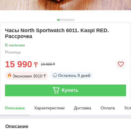
Часы North Sportwatch 6011. Kaspi RED.
Рассрочка
В наличии
Розница
15 990
₸
19 000 ₸
Осталось
9 дней
Экономия
3010 ₸
Купить
Описание
Характеристики
Доставка
Оплата
Усл
Описание