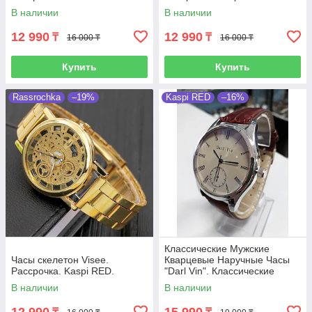
В наличии
В наличии
12 990
12 990
₸
₸
16 000 ₸
16 000 ₸
Купить
Купить
Rassrochka
–19%
Kaspi RED
–16%
Классические Мужские
Часы скелетон Visee.
Кварцевые Наручные Часы
Рассрочка. Kaspi RED.
"Darl Vin". Классические
В наличии
В наличии