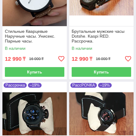
Стильные Кварцевые
Брутальные мужские часы
Наручные часы. Унисекс.
Dotshe. Kaspi RED.
Парные часы.
Рассрочка.
В наличии
В наличии
12 990
12 990
₸
₸
16 000 ₸
16 000 ₸
Купить
Купить
Рассрочка
–19%
РассРОЧКА
–19%