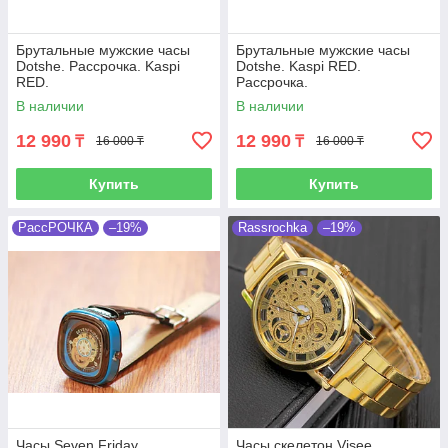
Брутальные мужские часы
Брутальные мужские часы
Dotshe. Рассрочка. Kaspi
Dotshe. Kaspi RED.
RED.
Рассрочка.
В наличии
В наличии
12 990
12 990
₸
₸
16 000 ₸
16 000 ₸
Купить
Купить
РассРОЧКА
–19%
Rassrochka
–19%
Часы Seven Friday.
Часы скелетон Visee.