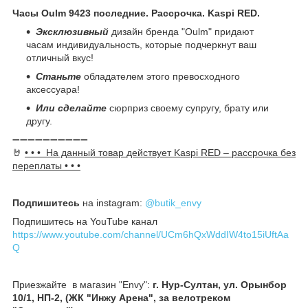
Часы Oulm 9423 последние. Рассрочка. Kaspi RED.
Эксклюзивный
дизайн бренда "Oulm" придают
часам индивидуальность, которые подчеркнут ваш
отличный вкус!
Станьте
обладателем этого превосходного
аксессуара!
Или сделайте
сюрприз своему супругу, брату или
другу.
➖➖➖➖➖➖➖➖➖➖
🤘
• • • На данный товар действует Kaspi R
ED – рассрочка без
переплаты • • •
Подпишитесь
на instagram:
@butik_envy
Подпишитесь на YouTube канал
https://www.youtube.com/channel/UCm6hQxWddIW4to15iUftAa
Q
Приезжайте в магазин "Envy":
г. Нур-Султан, ул. Орынбор
10/1, НП-2, (ЖК "Инжу Арена", за велотреком