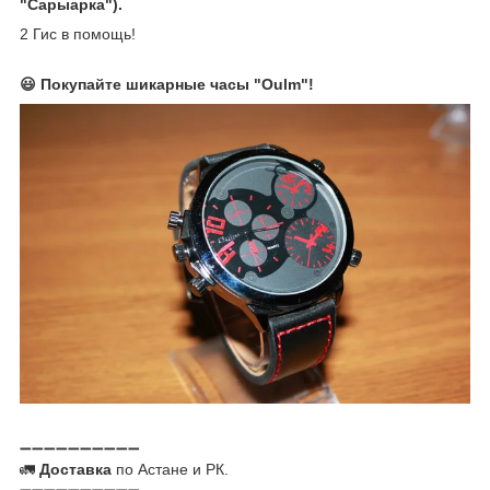
"Сарыарка").
2 Гис в помощь!
😃 Покупайте шикарные часы "Oulm"!
➖➖➖➖➖➖➖➖➖➖
🚛
Доставка
по Астане и РК.