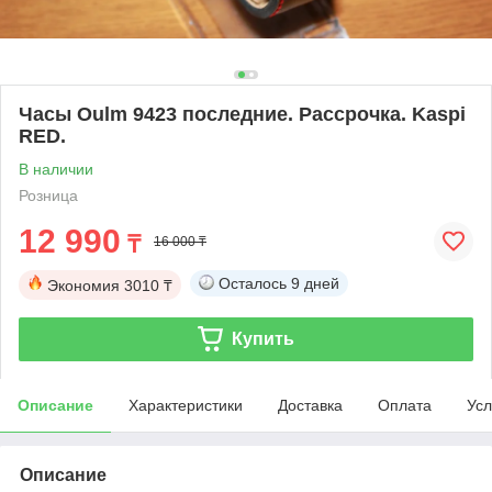
Часы Oulm 9423 последние. Рассрочка. Kaspi
RED.
В наличии
Розница
12 990
₸
16 000 ₸
Осталось
9 дней
Экономия
3010 ₸
Купить
Описание
Характеристики
Доставка
Оплата
Усл
Описание