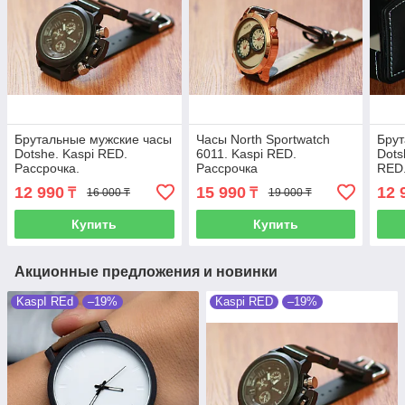
Брутальные мужские часы
Часы North Sportwatch
Брут
Dotshe. Kaspi RED.
6011. Kaspi RED.
Dots
Рассрочка.
Рассрочка
RED
12 990
15 990
12 
₸
₸
16 000 ₸
19 000 ₸
Купить
Купить
Акционные предложения и новинки
KaspI REd
–19%
Kaspi RED
–19%