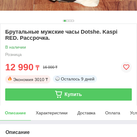
Брутальные мужские часы Dotshe. Kaspi
RED. Рассрочка.
В наличии
Розница
12 990
₸
16 000 ₸
Осталось
9 дней
Экономия
3010 ₸
Купить
Описание
Характеристики
Доставка
Оплата
Усл
Описание