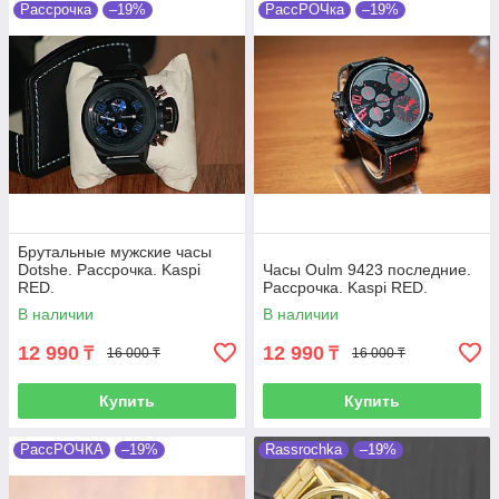
Рассрочка
–19%
РассРОЧка
–19%
Брутальные мужские часы
Dotshe. Рассрочка. Kaspi
Часы Oulm 9423 последние.
RED.
Рассрочка. Kaspi RED.
В наличии
В наличии
12 990
12 990
₸
₸
16 000 ₸
16 000 ₸
Купить
Купить
РассРОЧКА
–19%
Rassrochka
–19%