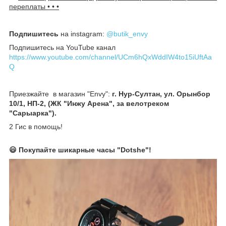
переплаты • • •
Подпишитесь
на instagram:
@butik_envy
Подпишитесь на YouTube канал
https://www.youtube.com/channel/UCm6hQxWddIW4to15iUftAa
Q
Приезжайте в магазин "Envy":
г. Нур-Султан, ул. Орынбор
10/1, НП-2, (ЖК "Инжу Арена", за велотреком
"Сарыарка").
2 Гис в помощь!
😃 Покупайте шикарные часы "Dotshe"!