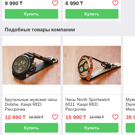
Подарок.
9 990
6 990
₸
₸
Купить
Купить
Подобные товары компании
Брутальные мужские часы
Часы North Sportwatch
Мужс
Dotshe. Kaspi RED.
6011. Kaspi RED.
Dani
Рассрочка.
Рассрочка
Мила
Гара
12 990
15 990
39 
₸
₸
16 000 ₸
19 000 ₸
Kasp
Купить
Купить