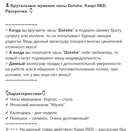
🔝 Брутальные мужские часы Dotshe. Kaspi RED.
Рассрочка. 👇
➖➖➖➖➖➖➖➖➖➖
⚡
Когда
вы вручаете часы "
Dotshe
" в подарок своему брату,
супругу или коллеге, то он испытывает бурные эмоции
радости. Ведь данный аксессуар покорил многих ценителей
отличного вкуса!
⚡
А когда
вы покупаете часы "
Dotshe
" себе любимому, то
новый статус подчеркнет вашу индивидуальность.
⚡
Данный
аксессуар придаст дополнительной уверенности
на работе или в общении с противоположным полом, при
условии, что у вас еще нет жены)!
➖➖➖➖➖➖➖➖➖➖
👇Характеристики👇
✔ Часы кварцевые. Корпус – сталь.
✔ Японский механизм "Miyota".
✔ Календарь - дни недели.
✔ Ремешок – силикон. Очень долговечный!
➖➖➖➖➖➖➖➖➖➖
🤘
• • • На данный товар действует Kaspi R
ED – рассрочка без