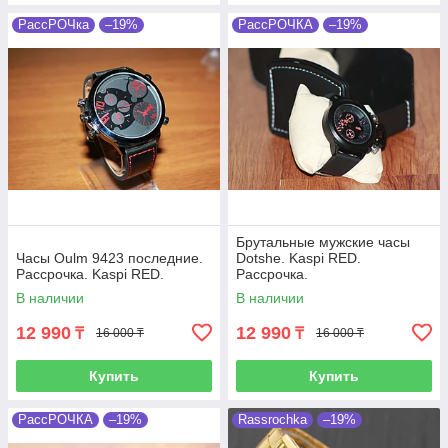
РассРОЧка
–19%
РассРОЧКА
–19%
Брутальные мужские часы
Часы Oulm 9423 последние.
Dotshe. Kaspi RED.
Рассрочка. Kaspi RED.
Рассрочка.
В наличии
В наличии
12 990
12 990
₸
₸
16 000 ₸
16 000 ₸
Купить
Купить
РассРОЧКА
–19%
Rassrochka
–19%