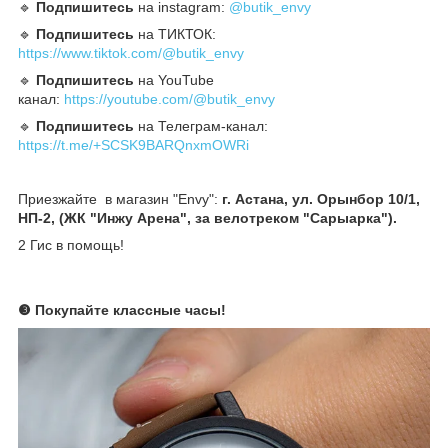
🔹️
Подпишитесь
на instagram:
@butik_envy
🔹️
Подпишитесь
на ТИКТОК:
https://www.tiktok.com/@butik_envy
🔹️
Подпишитесь
на YouTube
канал:
https://youtube.com/@butik_envy
🔹️
Подпишитесь
на Телеграм-канал:
https://t.me/+SCSK9BARQnxmOWRi
Приезжайте в магазин "Envy":
г. Астана, ул. Орынбор 10/1,
НП-2, (ЖК "Инжу Арена", за велотреком "Сарыарка").
2 Гис в помощь!
❸ Покупайте классные часы!