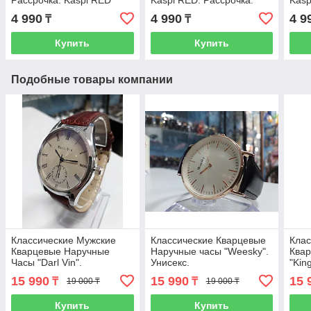
Рассрочка. Kaspi RED
Kaspi RED. Рассрочка.
Kasp
4 990
4 990
4 9
₸
₸
Купить
Купить
Подобные товары компании
Классические Мужские
Классические Кварцевые
Клас
Кварцевые Наручные
Наручные часы "Weesky".
Квар
Часы "Darl Vin".
Унисекс.
"Kin
Классические
15 990
15 990
15 
₸
₸
19 000 ₸
19 000 ₸
Купить
Купить