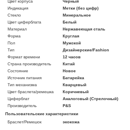
Цвет корпуса
Черный
Индикация
Метки (без цифр)
Стекло
Минеральное
Цвет циферблата
Белый
Материал
Нержавеющая сталь
Форма
Круглая
Пол
Мужской
Тип
Дизайнерские/Fashion
Формат времени
12 часов
Страна производитель
Китай
Состояние
Новое
Источник питания
Батарейка
Тип механизма
Кварцевый
Цвет браслета/ремешка
Коричневый
Циферблат
Аналоговый (Стрелочный)
Производитель
P&S
Пользовательские характеристики
Браслет/Ремешок
экокожа