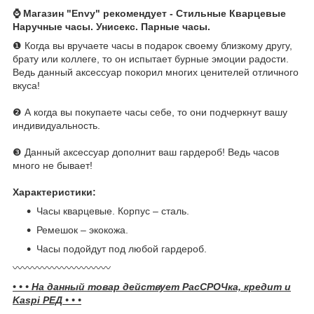
⌚ Магазин "Envy" рекомендует - Стильные Кварцевые
Наручные часы. Унисекс. Парные часы.
❶ Когда вы вручаете часы в подарок своему близкому другу,
брату или коллеге, то он испытает бурные эмоции радости.
Ведь данный аксессуар покорил многих ценителей отличного
вкуса!
❷ А когда вы покупаете часы себе, то они подчеркнут вашу
индивидуальность.
❸ Данный аксессуар дополнит ваш гардероб! Ведь часов
много не бывает!
Характеристики:
Часы кварцевые. Корпус – сталь.
Ремешок – экокожа.
Часы подойдут под любой гардероб.
〰️〰️〰️〰️〰️〰️〰️〰️〰️〰️
• • • На данный товар действует РасСРОЧка, кредит и
Kaspi РЕД • • •