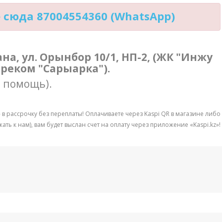
сюда 87004554360 (WhatsApp)
тана, ул. Орынбор 10/1, НП-2, (ЖК "Инжу
треком "Сарыарка").
в помощь).
- в рассрочку без переплаты! Оплачиваете через Kaspi QR в магазине либо
ть к нам), вам будет выслан счет на оплату через приложение «Kaspi.kz»!