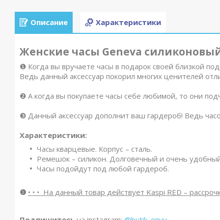
Описание
Характеристики
Женские часы Geneva силиконовый 
❶ Когда вы вручаете часы в подарок своей близкой под
Ведь данный аксессуар покорил многих ценителей отли
❷ А когда вы покупаете часы себе любимой, то они по
❸ Данный аксессуар дополнит ваш гардероб! Ведь часо
Характеристики:
Часы кварцевые. Корпус – сталь.
Ремешок – силикон. Долговечный и очень удобный
Часы подойдут под любой гардероб.
❶
• • • На данный товар действует Kaspi R
ED – рассрочк
Подпишитесь
на instagram:
@butik_envy