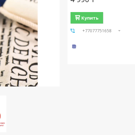
Купить
+77077751658