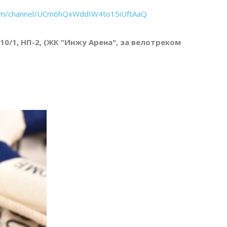
com/channel/UCm6hQxWddIW4to15iUftAaQ
 10/1, НП-2, (ЖК "Инжу Арена", за велотреком