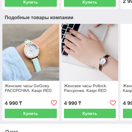
2 9
Купить
Купить
Подобные товары компании
Женские часы GoGoey.
Женские часы Pollock.
Женс
РАССРОЧКА. Kaspi RED.
Рассрочка. Kaspi RED
Kasp
4 990
4 990
4 9
₸
₸
Купить
Купить
О нас