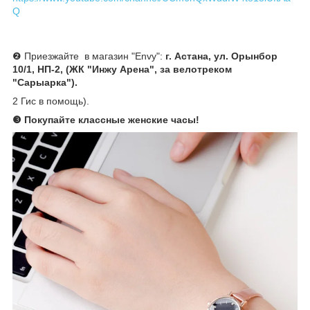
Q
❷ Приезжайте в магазин "Envy":
г. Астана, ул. Орынбор
10/1, НП-2, (ЖК "Инжу Арена", за велотреком
"Сарыарка").
2 Гис в помощь).
❸ Покупайте классные женские часы!