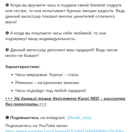
❶ Когда вы вручаете часы в подарок своей близкой подруге
или сестре, то она испытывает бурные эмоции радости. Ведь
данный аксессуар покорил многих ценителей отличного
вкуса!
❷ А когда вы покупаете часы себе любимой, то они
подчеркнут вашу индивидуальность.
❸ Данный аксессуар дополнит ваш гардероб! Ведь часов
много не бывает!
Характеристики:
Часы кварцевые. Корпус – сталь.
Ремешок – натуральная экокожа.
Часы подойдут под любой гардероб.
• • • На данный товар действует Kaspi RED – рассрочка
без переплаты • • •
❶
Подпишитесь
на instagram:
@butik_envy
Подпишитесь на YouTube канал
https://www.youtube.com/channel/UCm6hQxWddIW4to15iUftAa