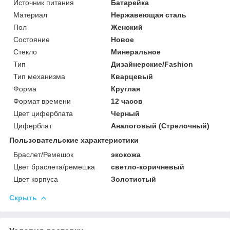
Источник питания
Батарейка
Материал
Нержавеющая сталь
Пол
Женский
Состояние
Новое
Стекло
Минеральное
Тип
Дизайнерские/Fashion
Тип механизма
Кварцевый
Форма
Круглая
Формат времени
12 часов
Цвет циферблата
Черный
Циферблат
Аналоговый (Стрелочный)
Пользовательские характеристики
Браслет/Ремешок
экокожа
Цвет браслета/ремешка
светло-коричневый
Цвет корпуса
Золотистый
Скрыть