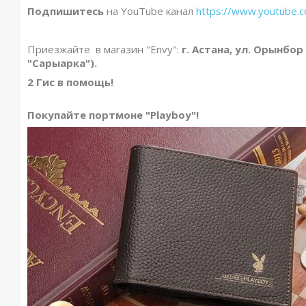
Подпишитесь
на YouTube канал
https://www.youtube
Приезжайте в магазин "Envy":
г. Астана, ул. Орынбор
"Сарыарка").
2 Гис в помощь!
Покупайте портмоне "Playboy"!