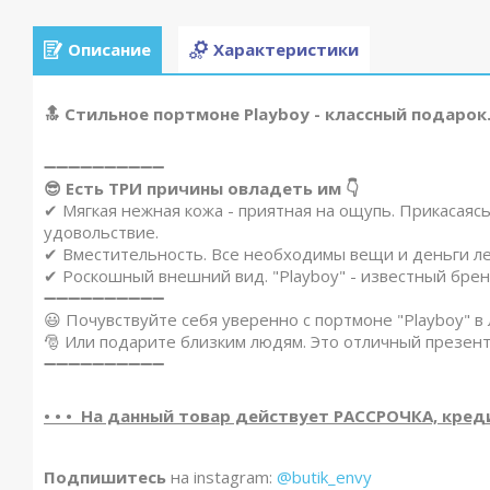
Описание
Характеристики
🔝 Стильное портмоне Playboy - классный подарок.
➖➖➖➖➖➖➖➖➖➖
😎 Есть ТРИ причины овладеть им 👇
✔ Мягкая нежная кожа - приятная на ощупь. Прикасаяс
удовольствие.
✔ Вместительность. Все необходимы вещи и деньги ле
✔ Роскошный внешний вид. "Playboy" - известный бренд
➖➖➖➖➖➖➖➖➖➖
😃 Почувствуйте себя уверенно с портмоне "Playboy" 
🎅 Или подарите близким людям. Это отличный презент
➖➖➖➖➖➖➖➖➖➖
• • • На данный товар действует РАССРОЧКА, кредит
Подпишитесь
на instagram:
@butik_envy