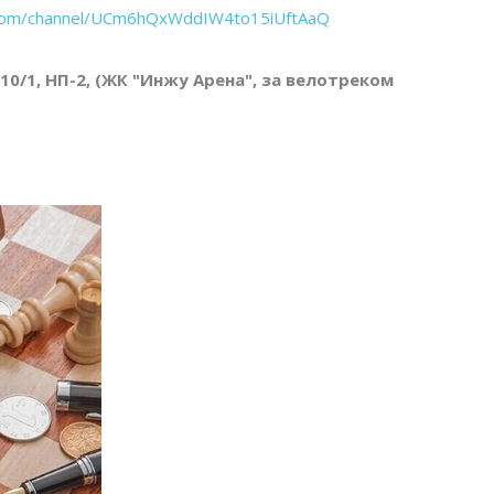
.com/channel/UCm6hQxWddIW4to15iUftAaQ
 10/1, НП-2, (ЖК "Инжу Арена", за велотреком