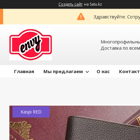
Создать сайт
на Satu.kz
Здравствуйте. Сотру
Многопрофильный
Доставка по всем
Главная
Мы предлагаем
О нас
Контак
Kaspi RED