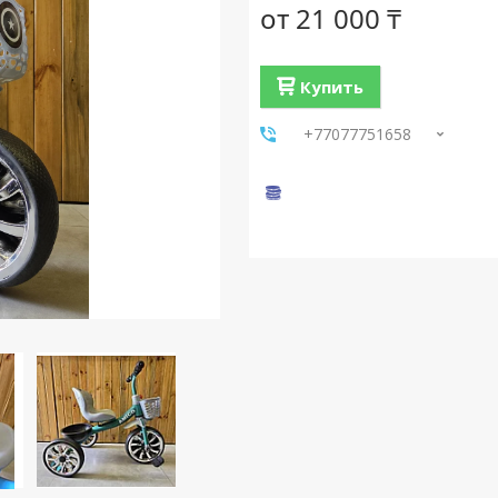
от
21 000 ₸
Купить
+77077751658