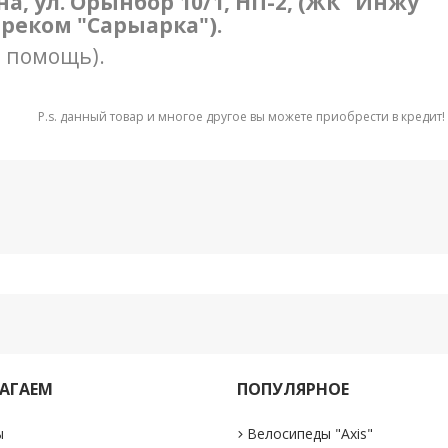
ана, ул. Орынбор 10/1, НП-2, (ЖК "Инжу
треком "Сарыарка").
в помощь).
P.s. данный товар и многое другое вы можете приобрести в кредит!
АГАЕМ
ПОПУЛЯРНОЕ
ы
Велосипеды "Axis"