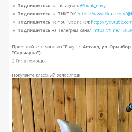
🔹️
Подпишитесь
на instagram:
@butik_envy
🔹️
Подпишитесь
на ТИКТОК:
https://www.tiktok.com/@
🔹️
Подпишитесь
на YouTube канал:
https://youtube.co
🔹️
Подпишитесь
на Телеграм-канал:
https://t.me/+S
Приезжайте в магазин "Envy":
г. Астана, ул. Орынбор
"Сарыарка").
2 Гис в помощь!
Покупайте классный велосипед!