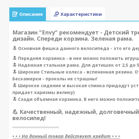
Описание
Характеристики
Магазин "Envy" рекомендует - Детский т
дизайн. Спереди корзина. Зеленая рама.
🔝 Основная фишка данного велосипеда - это его д
🔝
Передняя корзинка - в нее можно положить игруш
🔝 Надежная стальная рама. Для детишек от 2,5 до 5
🔝 Широкие Стильные колеса - вспененная резина. 
Бескамерки - проколы не страшны!
🔝 Широкое сидение и высокая спинка придадут ус
придает харизмы велику)
🔝 Сзади объемная корзинка. В него можно положит
💪 Качественный, надежный, долговечный
велосипед!
〰️〰️〰️〰️〰️〰️〰️〰️〰️〰️
• • • На данный товар действует кредит • • •