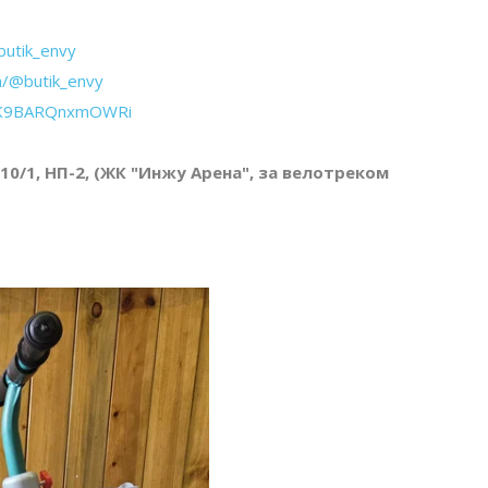
butik_envy
m/@butik_envy
CSK9BARQnxmOWRi
 10/1, НП-2, (ЖК "Инжу Арена", за велотреком