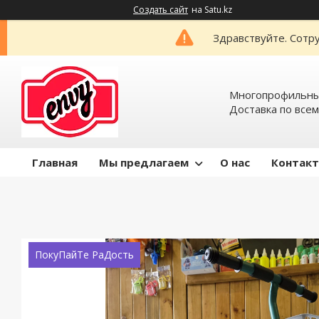
Создать сайт
на Satu.kz
Здравствуйте. Сотру
Многопрофильный
Доставка по всем
Главная
Мы предлагаем
О нас
Контак
ПокуПайТе РаДость