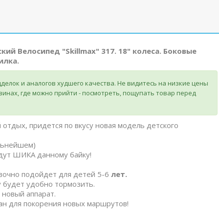
ий Велосипед "Skillmax" 317. 18" колеса. Боковые
илка.
делок и аналогов худшего качества. Не видитесь на низкие цены
зинах, где можно прийти - посмотреть, пощупать товар перед
отдых, придется по вкусу новая модель детского
альнейшем)
адут ШИКА данному байку!
вочно подойдет для детей 5-6
лет.
 будет удобно тормозить.
 новый аппарат.
дан для покорения новых маршрутов!