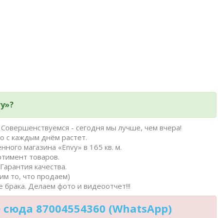
y»?
Совершенствуемся - сегодня мы лучше, чем вчера!
о с каждым днём растет.
нного магазина «Envy» в 165 кв. м.
ртимент товаров.
Гарантия качества.
им то, что продаем)
 брака. Делаем фото и видеоотчет!!!
сюда 87004554360 (WhatsApp)