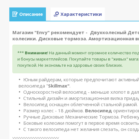
Описание
Характеристики
Магазин "Envy" рекомендует - Двухколесный Детск
колесики. Дисковые тормоза. Амортизационная в
***
Внимание
! На данный момент огромное количество под
и бонусы маркетплейсов. Покупайте товары в "живых" мага
покупкой. Не экономьте на здоровье своих близких.
Юным райдерам, которые предпочитают активный 
велосипеда "
Skillmax"
.
Односкоростной велосипед - меньше хлопот в д
Стильный дизайн и амортизационная вилка прид
Велосипед оснащен облегченной стальной рамой.
Размер колес - 18 дюймов.
Велосипед
ориентиро
Ручные Дисковые Механические Тормоза. Ребенку
Боковые колесики помогут в первое время освоить
С такого велосипеда нет желания слезать, он соз
〰️〰️〰️〰️〰️〰️〰️〰️〰️〰️