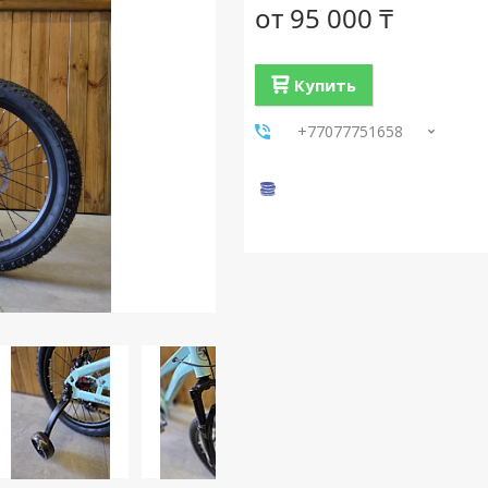
от
95 000 ₸
Купить
+77077751658