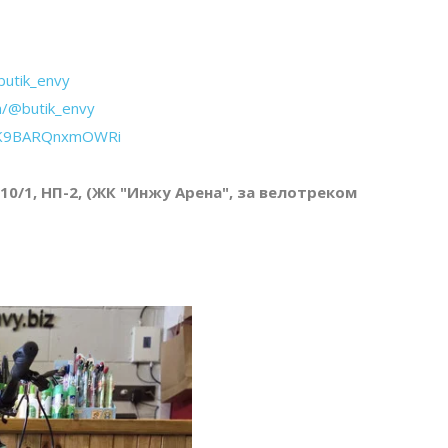
butik_envy
m/@butik_envy
CSK9BARQnxmOWRi
 10/1, НП-2, (ЖК "Инжу Арена", за велотреком