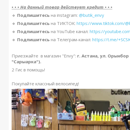
• • • На данный товар действует кредит • • •
🔹️
Подпишитесь
на instagram:
@butik_envy
🔹️
Подпишитесь
на ТИКТОК:
https://www.tiktok.com/@
🔹️
Подпишитесь
на YouTube канал:
https://youtube.co
🔹️
Подпишитесь
на Телеграм-канал:
https://t.me/+S
Приезжайте в магазин "Envy":
г. Астана, ул. Орынбор
"Сарыарка").
2 Гис в помощь!
Покупайте классный велосипед!