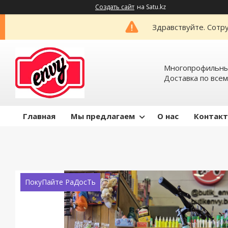
Создать сайт
на Satu.kz
Здравствуйте. Сотру
Многопрофильный
Доставка по всем
Главная
Мы предлагаем
О нас
Контак
ПокуПайте РаДосТь