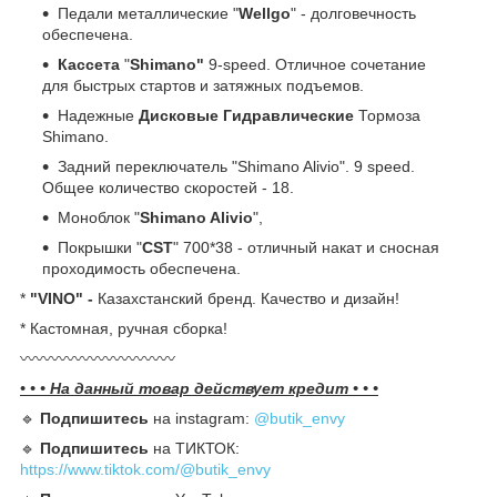
Педали металлические "
Wellgo
" - долговечность
обеспечена.
Кассета
"
Shimano"
9-speed. Отличное сочетание
для быстрых стартов и затяжных подъемов.
Надежные
Дисковые Гидравлические
Тормоза
Shimano.
Задний переключатель "Shimano Alivio". 9 speed.
Общее количество скоростей - 18.
Моноблок "
Shimano Alivio
",
Покрышки "
CST
" 700*38 - отличный накат и сносная
проходимость обеспечена.
*️
"VINO" -
Казахстанский бренд. Качество и дизайн!
*️ Кастомная, ручная сборка!
〰️〰️〰️〰️〰️〰️〰️〰️〰️〰️
• • • На данный товар действует кредит • • •
🔹️
Подпишитесь
на instagram:
@butik_envy
🔹️
Подпишитесь
на ТИКТОК:
https://www.tiktok.com/@butik_envy