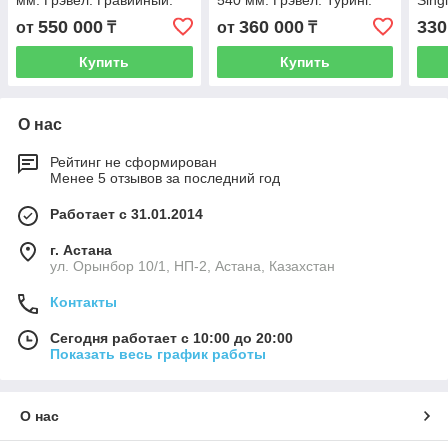
мм. Грэвел. Гравийный.
540 мм. Грэвел. Туринг.
Sing
Гибрид. Гибридный.
Дорожный. Хромолевый
Син
550 000
360 000
330
от
₸
от
₸
Gravel. Городской байк.
гравийник. Цвет -
Цуна
красный.
M.
Купить
Купить
О нас
Рейтинг не сформирован
Менее 5 отзывов за последний год
Работает с 31.01.2014
г. Астана
ул. Орынбор 10/1, НП-2, Астана, Казахстан
Контакты
Сегодня работает с 10:00 до 20:00
Показать весь график работы
О нас