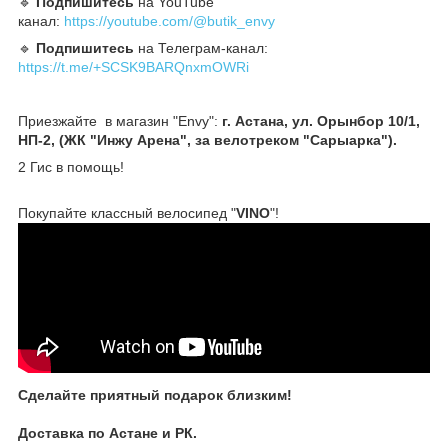
🔹️
Подпишитесь
на YouTube
канал:
https://youtube.com/@butik_envy
🔹️
Подпишитесь
на Телеграм-канал:
https://t.me/+SCSK9BARQnxmOWRi
Приезжайте в магазин "Envy":
г. Астана, ул. Орынбор 10/1,
НП-2, (ЖК "Инжу Арена", за велотреком "Сарыарка").
2 Гис в помощь!
Покупайте классный велосипед "
VINO
"!
Сделайте приятный подарок близким!
Доставка по Астане и РК.