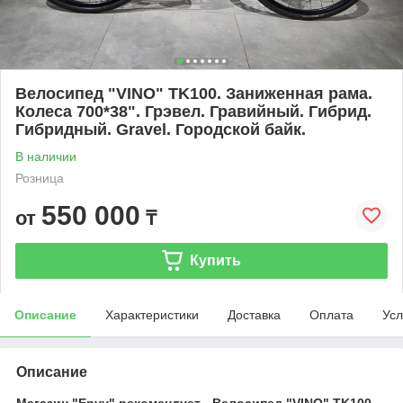
Велосипед "VINO" TK100. Заниженная рама.
Колеса 700*38". Грэвел. Гравийный. Гибрид.
Гибридный. Gravel. Городской байк.
В наличии
Розница
550 000
от
₸
Купить
Описание
Характеристики
Доставка
Оплата
Усл
Описание
Магазин "Envy" рекомендует - Велосипед "VINO" TK100.