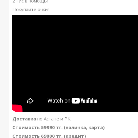
2 Гис в помощь!
Покупайте очки!
Доставка
по Астане и РК.
Стоимость 59990 тг. (наличка, карта)
Стоимость 69000 тг. (кредит)