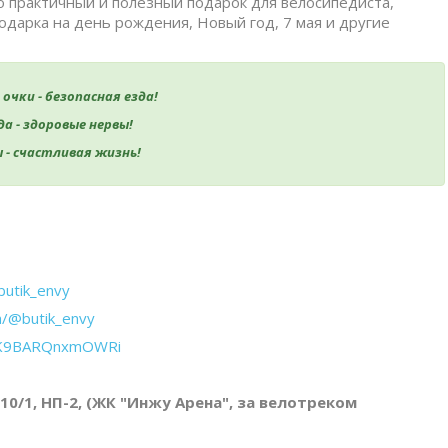
о практичный и полезный подарок для велосипедиста,
одарка на день рождения, Новый год, 7 мая и другие
очки - безопасная езда!
да - здоровые нервы!
 - счастливая жизнь!
butik_envy
m/@butik_envy
CSK9BARQnxmOWRi
 10/1, НП-2, (ЖК "Инжу Арена", за велотреком