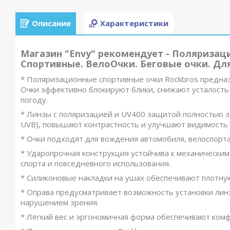
Описание
Характеристики
Магазин "Envy" рекомендует - Поляризац
Спортивные. ВелоОчки. Беговые очки. Для
*️ Поляризационные спортивные очки Rockbros предназ
Очки эффективно блокируют блики, снижают усталость 
погоду.
*️ Линзы с поляризацией и UV400 защитой полностью 
UVB), повышают контрастность и улучшают видимость пр
*️ Очки подходят для вождения автомобиля, велоспорта
*️ Ударопрочная конструкция устойчива к механически
спорта и повседневного использования.
*️ Силиконовые накладки на ушах обеспечивают плотн
*️ Оправа предусматривает возможность установки лин
нарушением зрения.
*️ Лёгкий вес и эргономичная форма обеспечивают ко