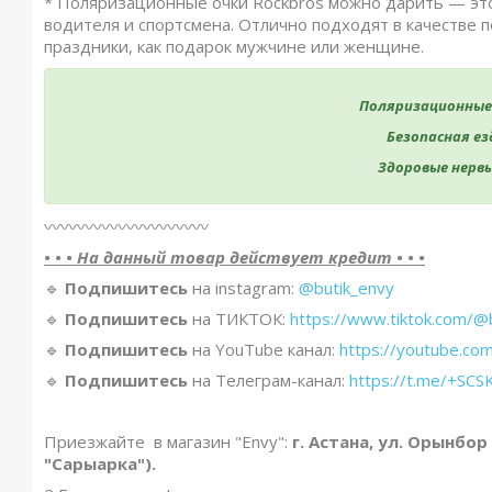
*️ Поляризационные очки Rockbros можно дарить — эт
водителя и спортсмена. Отлично подходят в качестве п
праздники, как подарок мужчине или женщине.
Поляризационные 
Безопасная ез
Здоровые нервы
〰️〰️〰️〰️〰️〰️〰️〰️〰️〰️
• • • На данный товар действует кредит • • •
🔹️
Подпишитесь
на instagram:
@butik_envy
🔹️
Подпишитесь
на ТИКТОК:
https://www.tiktok.com/@
🔹️
Подпишитесь
на YouTube канал:
https://youtube.co
🔹️
Подпишитесь
на Телеграм-канал:
https://t.me/+S
Приезжайте в магазин "Envy":
г. Астана, ул. Орынбор
"Сарыарка").