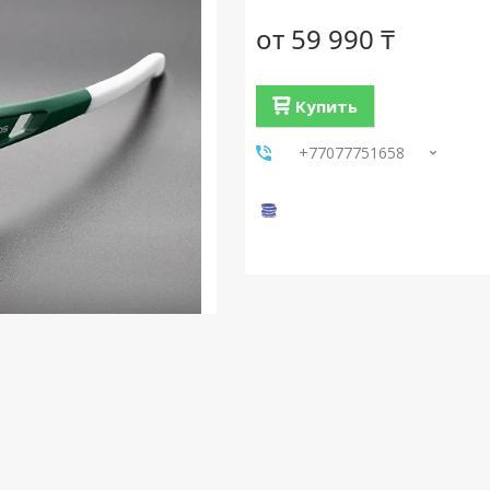
от
59 990 ₸
Купить
+77077751658