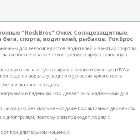
ионные "RockBros" Очки. Cолнцезащитные.
 бега, спорта, водителей, рыбаков. РокБрос
начены для велосипедистов, водителей и занятий спортом.
глаз и обеспечивают чёткое зрение в яркую солнечную
защищают глаза от ультрафиолетового излучения (UVA и
и езде по асфальту, воде и в условиях яркого света.
, бега и активного отдыха.
м нагрузкам и падениям, что делает очки надёжными для
ую фиксацию без скольжения даже при активных движениях.
з с диоптриями, поэтому очки подходят людям с
мфорт при длительном ношении.