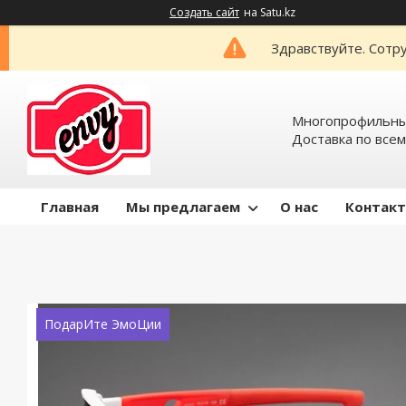
Создать сайт
на Satu.kz
Здравствуйте. Сотру
Многопрофильный
Доставка по всем
Главная
Мы предлагаем
О нас
Контак
ПодарИте ЭмоЦии