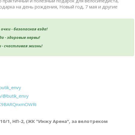
о практичный и полезный подарок для велосипедиста,
одарка на день рождения, Новый год, 7 мая и другие
очки - безопасная езда!
да - здоровые нервы!
 - счастливая жизнь!
butik_envy
m/@butik_envy
CSK9BARQnxmOWRi
 10/1, НП-2, (ЖК "Инжу Арена", за велотреком