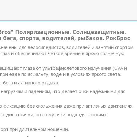
kBros" Поляризационные. Cолнцезащитные.
 бега, спорта, водителей, рыбаков. РокБрос
начены для велосипедистов, водителей и занятий спортом.
глаз и обеспечивают чёткое зрение в яркую солнечную
защищают глаза от ультрафиолетового излучения (UVA и
и езде по асфальту, воде и в условиях яркого света.
, бега и активного отдыха.
м нагрузкам и падениям, что делает очки надёжными для
ую фиксацию без скольжения даже при активных движениях.
з с диоптриями, поэтому очки подходят людям с
мфорт при длительном ношении.