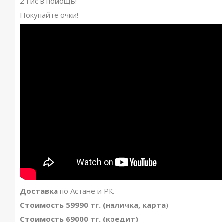
2 Гис в помощь!
Покупайте очки!
Доставка
по Астане и РК.
Стоимость 59990 тг. (наличка, карта)
Стоимость 69000 тг. (кредит)