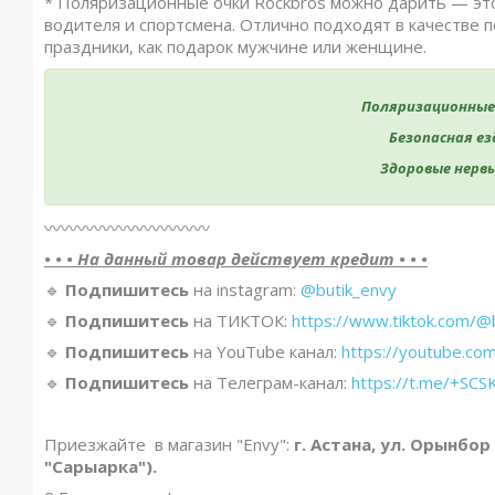
*️ Поляризационные очки Rockbros можно дарить — эт
водителя и спортсмена. Отлично подходят в качестве п
праздники, как подарок мужчине или женщине.
Поляризационные 
Безопасная ез
Здоровые нервы
〰️〰️〰️〰️〰️〰️〰️〰️〰️〰️
• • • На данный товар действует кредит • • •
🔹️
Подпишитесь
на instagram:
@butik_envy
🔹️
Подпишитесь
на ТИКТОК:
https://www.tiktok.com/@
🔹️
Подпишитесь
на YouTube канал:
https://youtube.co
🔹️
Подпишитесь
на Телеграм-канал:
https://t.me/+S
Приезжайте в магазин "Envy":
г. Астана, ул. Орынбор
"Сарыарка").