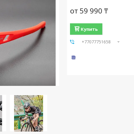
от
59 990 ₸
Купить
+77077751658