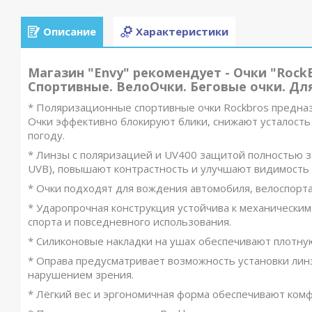
Описание
Характеристики
Магазин "Envy" рекомендует - Очки "Roc
Спортивные. ВелоОчки. Беговые очки. Для
*️ Поляризационные спортивные очки Rockbros предназ
Очки эффективно блокируют блики, снижают усталость 
погоду.
*️ Линзы с поляризацией и UV400 защитой полностью 
UVB), повышают контрастность и улучшают видимость пр
*️ Очки подходят для вождения автомобиля, велоспорта
*️ Ударопрочная конструкция устойчива к механически
спорта и повседневного использования.
*️ Силиконовые накладки на ушах обеспечивают плотн
*️ Оправа предусматривает возможность установки лин
нарушением зрения.
*️ Лёгкий вес и эргономичная форма обеспечивают ко