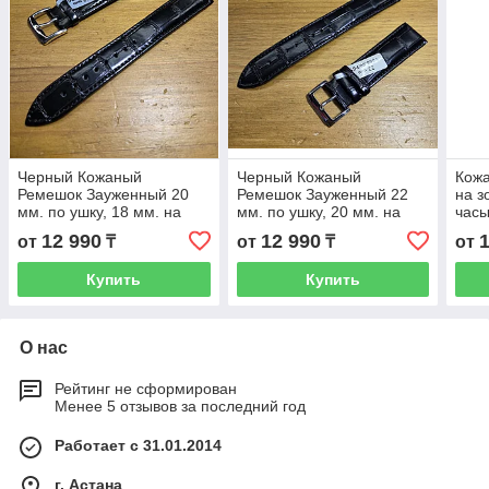
Черный Кожаный
Черный Кожаный
Кожа
Ремешок Зауженный 20
Ремешок Зауженный 22
на з
мм. по ушку, 18 мм. на
мм. по ушку, 20 мм. на
часы
бляшке. На наручные
бляшке. На наручные
Germ
12 990
12 990
от
₸
от
₸
от
часы из натуральной
часы из натуральной
Реме
кожи. Ремешки Кожаные.
кожи. Ремешки Кожаные.
кожи
Купить
Купить
О нас
Рейтинг не сформирован
Менее 5 отзывов за последний год
Работает с 31.01.2014
г. Астана