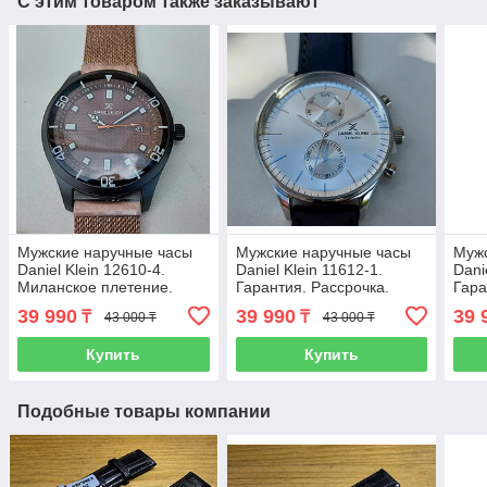
С этим товаром также заказывают
Мужские наручные часы
Мужские наручные часы
Мужс
Daniel Klein 12610-4.
Daniel Klein 11612-1.
Dani
Миланское плетение.
Гарантия. Рассрочка.
Гара
Гарантия. Рассрочка.
Kaspi RED.
Kasp
39 990
39 990
39 
₸
₸
43 000 ₸
43 000 ₸
Kaspi RED.
Купить
Купить
Подобные товары компании