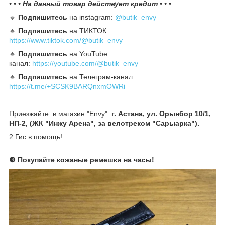
• • • На данный товар действует кредит • • •
🔹️
Подпишитесь
на instagram:
@butik_envy
🔹️
Подпишитесь
на ТИКТОК:
https://www.tiktok.com/@butik_envy
🔹️
Подпишитесь
на YouTube
канал:
https://youtube.com/@butik_envy
🔹️
Подпишитесь
на Телеграм-канал:
https://t.me/+SCSK9BARQnxmOWRi
Приезжайте в магазин "Envy":
г. Астана, ул. Орынбор 10/1,
НП-2, (ЖК "Инжу Арена", за велотреком "Сарыарка").
2 Гис в помощь!
❸ Покупайте кожаные ремешки на часы
!