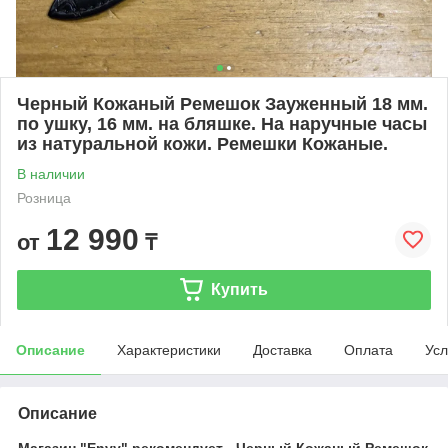
Черный Кожаный Ремешок Зауженный 18 мм.
по ушку, 16 мм. на бляшке. На наручные часы
из натуральной кожи. Ремешки Кожаные.
В наличии
Розница
12 990
от
₸
Купить
Описание
Характеристики
Доставка
Оплата
Усл
Описание
Магазин "Envy" рекомендует - Черный Кожаный Ремешок