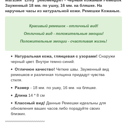
Зауженный 18 мм. по ушку, 16 мм. на бляшке. На
наручные часы из натуральной кожи. Ремешки Кожаные.
Красивый ремешок - отличный вид!
Отличный вид - положительные эмоции!
Положительные эмоции - счастливая жизнь!
Натуральная кожа, глянцевая с узорами!
Снаружи
черный цвет. Внутри темно-синий.
Отличное качество!
Четкие швы. Зауженный вид
ремешков и различная толщина придадут чувства
стиля.
Размер
- 18 мм. по ушку, 16 мм. на бляшке.
Длина
14 * 8 см
Классный вид!
Данные Ремешки идеальны для
обновления ваших часов либо порадуйте своих
близких.
〰️〰️〰️〰️〰️〰️〰️〰️〰️〰️