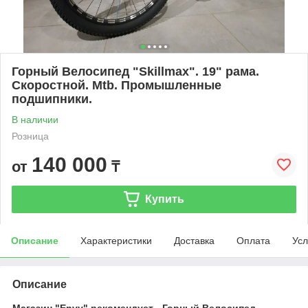
Горный Велосипед "Skillmax". 19" рама.
Скоростной. Mtb. Промышленные
подшипники.
В наличии
Розница
140 000
от
₸
Купить
Описание
Характеристики
Доставка
Оплата
Усл
Описание
Магазин "Envy" рекомендует - Горный Велосипед