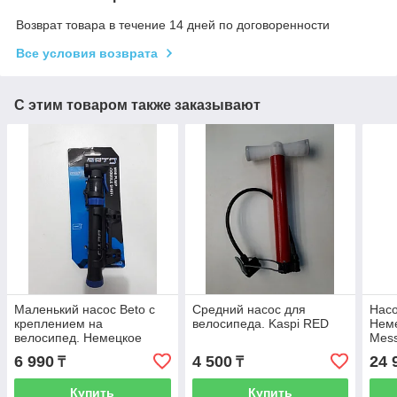
Возврат товара в течение 14 дней по договоренности
Все условия возврата
С этим товаром также заказывают
Маленький насос Beto с
Средний насос для
Насо
креплением на
велосипеда. Kaspi RED
Неме
велосипед. Немецкое
Mess
качество. Kaspi RED.
Avto
6 990
4 500
24 
₸
₸
Рассрочка.
Купить
Купить