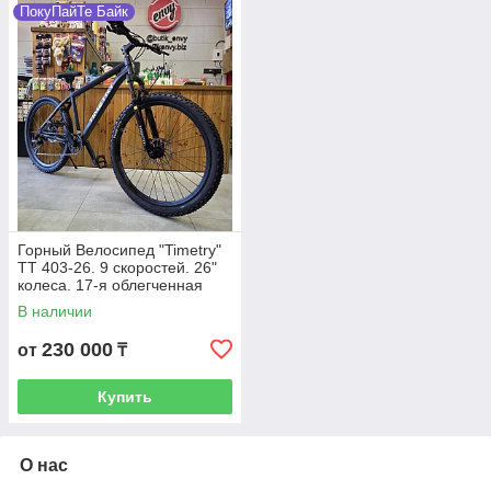
ПокуПайТе Байк
Горный Велосипед "Timetry"
TT 403-26. 9 скоростей. 26"
колеса. 17-я облегченная
алюминиевая рама.
В наличии
Скоростной. Mtb.
Гидравлика.
230 000
от
₸
Купить
О нас