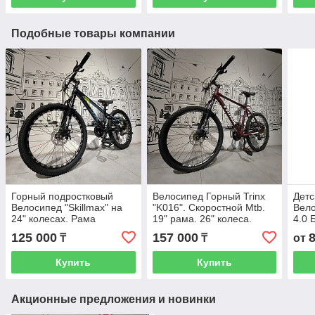
Подобные товары компании
Горный подростковый
Велосипед Горный Trinx
Детс
Велосипед "Skillmax" на
"K016". Скоростной Mtb.
Вело
24" колесах. Рама
19" рама. 26" колеса.
4.0 
стальная. MTB.
сост
125 000
157 000
₸
₸
от
Скоростной.
Скор
Алю
Купить
Купить
Акционные предложения и новинки