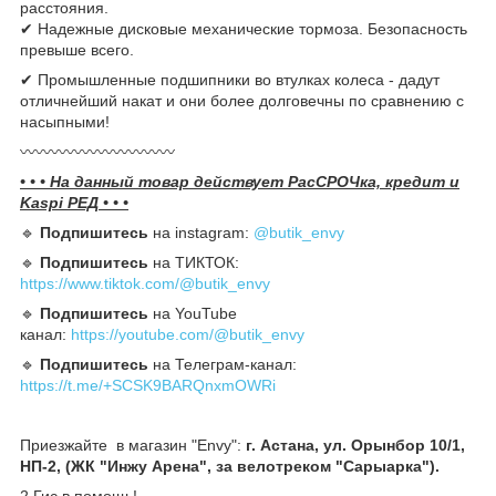
расстояния.
✔ Надежные дисковые механические тормоза. Безопасность
превыше всего.
✔ Промышленные подшипники во втулках колеса - дадут
отличнейший накат и они более долговечны по сравнению с
насыпными!
〰️〰️〰️〰️〰️〰️〰️〰️〰️〰️
• • • На данный товар действует РасСРОЧка, кредит и
Kaspi РЕД • • •
🔹️
Подпишитесь
на instagram:
@butik_envy
🔹️
Подпишитесь
на ТИКТОК:
https://www.tiktok.com/@butik_envy
🔹️
Подпишитесь
на YouTube
канал:
https://youtube.com/@butik_envy
🔹️
Подпишитесь
на Телеграм-канал:
https://t.me/+SCSK9BARQnxmOWRi
Приезжайте в магазин "Envy":
г. Астана, ул. Орынбор 10/1,
НП-2, (ЖК "Инжу Арена", за велотреком "Сарыарка").
2 Гис в помощь!