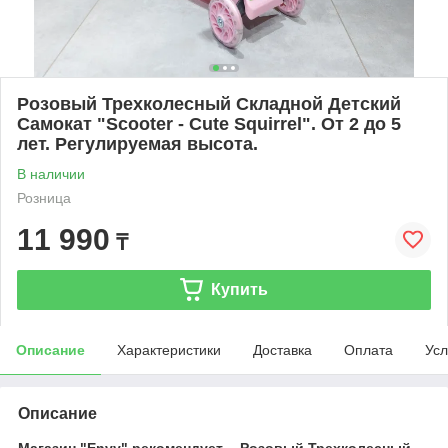
Розовый Трехколесный Складной Детский
Самокат "Scooter - Cute Squirrel". От 2 до 5
лет. Регулируемая высота.
В наличии
Розница
11 990
₸
Купить
Описание
Характеристики
Доставка
Оплата
Усл
Описание
Магазин "Envy" рекомендует - Розовый Трехколесный