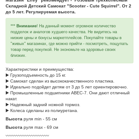
Складной Детский Самокат "Scooter - Cute Squirrel". От 2
до 5 лет. Регулируемая высота.
***
Внимание
! На данный момент огромное количество
подделок и аналогов худшего качества. Не видитесь на
низкие цены и бонусы маркетплейсов. Покупайте товары в
"живых" магазинах, где можно прийти - посмотреть, пощупать
товар перед покупкой. Не экономьте на здоровье своих
близких.
Характеристики и преимущества:
▶️ Грузоподъемность до 15 кг.
▶️ Самокат сделан из высококачественного пластика.
▶️ Идеально подойдет детям от 3 до 5 лет ориентировочно.
▶️ Промышленные подшипники ABEC-7. Они дают отличный
накат.
▶️ Надежный задний ножной тормоз.
▶️ Колеса сделаны из полиуретана.
Высота
руля min - 55 см
Высота
руля max - 69 см
〰️〰️〰️〰️〰️〰️〰️〰️〰️〰️