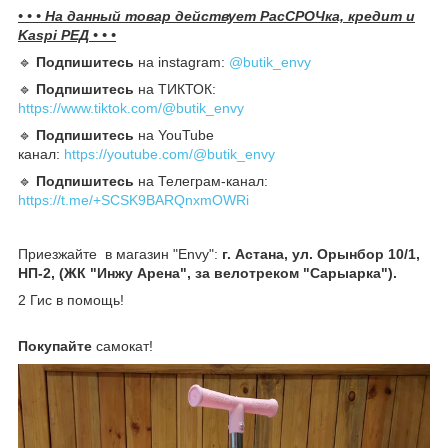
• • • На данный товар действует РасСРОЧка, кредит и
Kaspi РЕД • • •
🔹️
Подпишитесь
на instagram:
@butik_envy
🔹️
Подпишитесь
на ТИКТОК:
https://www.tiktok.com/@butik_envy
🔹️
Подпишитесь
на YouTube
канал:
https://youtube.com/@butik_envy
🔹️
Подпишитесь
на Телеграм-канал:
https://t.me/+SCSK9BARQnxmOWRi
Приезжайте в магазин "Envy":
г. Астана, ул. Орынбор 10/1,
НП-2, (ЖК "Инжу Арена", за велотреком "Сарыарка").
2 Гис в помощь!
Покупайте
самокат!