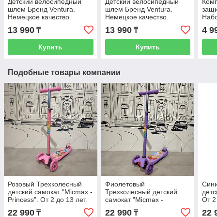
Детский велосипедный
Детский велосипедный
Комп
шлем Бренд Ventura.
шлем Бренд Ventura.
защи
Немецкое качество.
Немецкое качество.
Набо
Размер 52-57 S.
Размер 52-57 S.
нако
13 990
13 990
4 9
₸
₸
Рассрочка. Kaspi RED
Рассрочка. Kaspi RED
нару
Сини
Купить
Купить
Подобные товары компании
Розовый Трехколесный
Фиолетовый
Син
детский самокат "Micmax -
Трехколесный детский
детс
Princess". От 2 до 13 лет.
самокат "Micmax -
От 2
Для девочек.
Princess". От 2 до 13 лет.
Регу
22 990
22 990
22 
₸
₸
Для девочек.