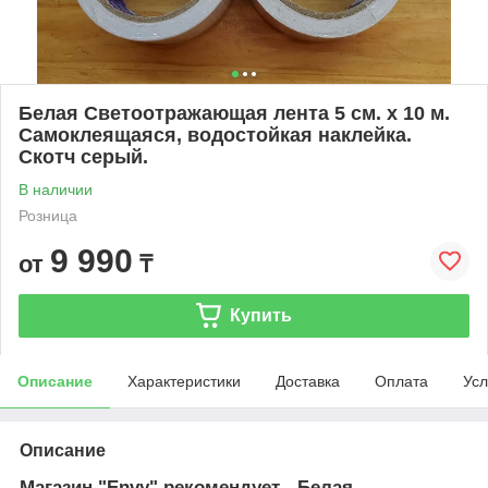
Белая Светоотражающая лента 5 см. x 10 м.
Самоклеящаяся, водостойкая наклейка.
Скотч серый.
В наличии
Розница
9 990
от
₸
Купить
Описание
Характеристики
Доставка
Оплата
Усл
Описание
Магазин "Envy" рекомендует - Белая