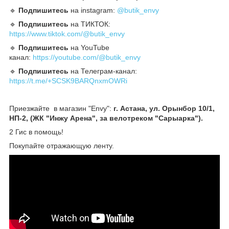
🔹️
Подпишитесь
на instagram:
@butik_envy
🔹️
Подпишитесь
на ТИКТОК:
https://www.tiktok.com/@butik_envy
🔹️
Подпишитесь
на YouTube
канал:
https://youtube.com/@butik_envy
🔹️
Подпишитесь
на Телеграм-канал:
https://t.me/+SCSK9BARQnxmOWRi
Приезжайте в магазин "Envy":
г. Астана, ул. Орынбор 10/1,
НП-2, (ЖК "Инжу Арена", за велотреком "Сарыарка").
2 Гис в помощь!
Покупайте отражающую ленту.