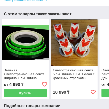
С этим товаром также заказывают
Зеленая
Светоотражающая лента
Син
Светоотражающая лента.
5 см. Длина 10 м. Белая с
лент
Ширина 1 см. Длина
красными стрелками.
Длин
(намотка) 8 м.
Самоклеящаяся,
Сам
4 990
от
₸
от
Самоклеящаяся,
световозвращающая
све
световозвращающая
наклейка
накл
10 990
₸
Купить
наклейка.
Подобные товары компании