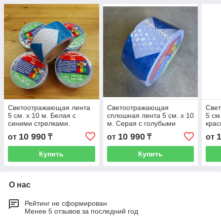
Светоотражающая лента
Светоотражающая
Све
5 см. x 10 м. Белая с
сплошная лента 5 см. x 10
5 см
синими стрелками.
м. Серая с голубыми
крас
Самоклеящаяся,
стрелками.
Сам
10 990
10 990
от
₸
от
₸
от
водостойкая наклейка.
Самоклеящаяся,
водо
Скотч.
водостойкая наклейка.
Скот
Купить
Купить
Скотч.
О нас
Рейтинг не сформирован
Менее 5 отзывов за последний год