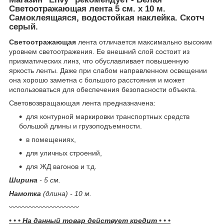
Светоотражающая лента 5 см. x 10 м.
Самоклеящаяся, водостойкая наклейка. Скотч
серый.
Светоотражающая
лента отличается максимально высоким
уровнем светоотражения. Ее внешний слой состоит из
призматических линз, что обуславливает повышенную
яркость ленты. Даже при слабом направленном освещении
она хорошо заметна с большого расстояния и может
использоваться для обеспечения безопасности объекта.
Световозвращающая лента предназначена:
для контурной маркировки транспортных средств
большой длины и грузоподъемности.
в помещениях,
для уличных строений,
для ЖД вагонов и т.д.
Ширина
- 5 см.
Намотка
(длина) - 10 м.
〰️〰️〰️〰️〰️〰️〰️〰️〰️〰️
• • • На данный товар действует кредит • • •