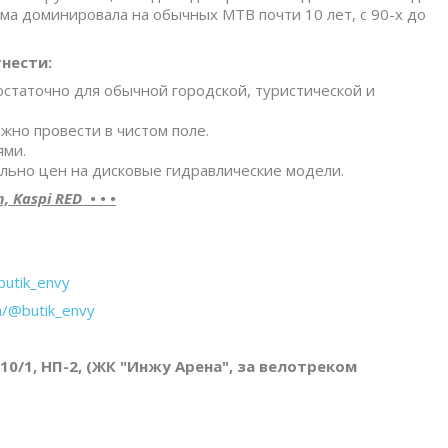
тема доминировала на обычных MTB почти 10 лет, с 90-х до
нести:
статочно для обычной городской, туристической и
жно провести в чистом поле.
ями.
ельно цен на дисковые гидравлические модели.
Kaspi RED • • •
butik_envy
m/@butik_envy
 10/1, НП-2, (ЖК "Инжу Арена", за велотреком