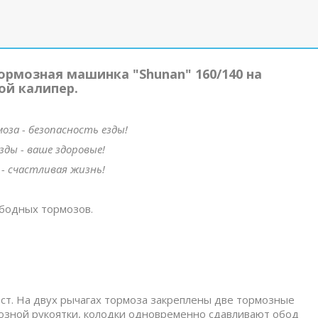
ормозная машинка "Shunan" 160/140 на
ой калипер.
за - безопасность езды!
зды - ваше здоровые!
- счастливая жизнь!
ободных тормозов.
ст. На двух рычагах тормоза закреплены две тормозные
мозной рукоятки, колодки одновременно сдавливают обод