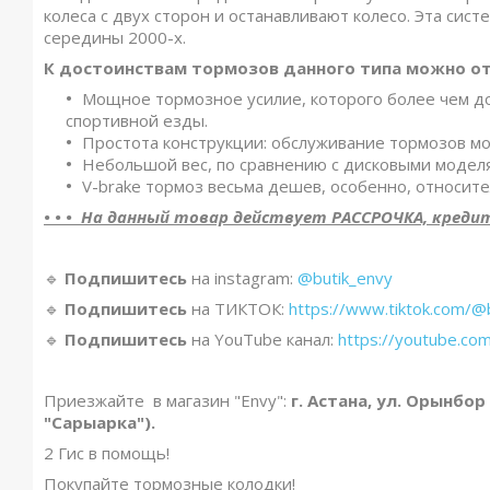
колеса с двух сторон и останавливают колесо. Эта сис
середины 2000-х.
К достоинствам тормозов данного типа можно от
Мощное тормозное усилие, которого более чем до
спортивной езды.
Простота конструкции: обслуживание тормозов мо
Небольшой вес, по сравнению с дисковыми модел
V-brake тормоз весьма дешев, особенно, относит
• • • На данный товар действует РАССРОЧКА, кредит, 
🔹️
Подпишитесь
на instagram:
@butik_envy
🔹️
Подпишитесь
на ТИКТОК:
https://www.tiktok.com/@
🔹️
Подпишитесь
на YouTube канал:
https://youtube.co
Приезжайте в магазин "Envy":
г. Астана, ул. Орынбор
"Сарыарка").
2 Гис в помощь!
Покупайте тормозные колодки!