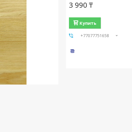
3 990 ₸
Купить
+77077751658