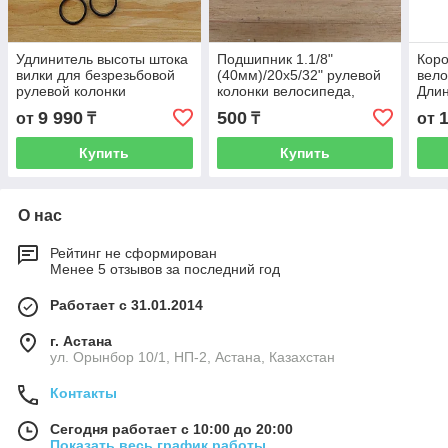
Удлинитель высоты штока
Подшипник 1.1/8"
Коро
вилки для безрезьбовой
(40мм)/20х5/32" рулевой
вело
рулевой колонки
колонки велосипеда,
Длин
размером 1-1/8". До 130
штока вилки в сепараторе
руля
9 990
500
от
₸
₸
от
мм. Увеличитель.
(диаметр 40 мм). На руль.
скор
Аксессуар на велосипед.
Mtb,
Купить
Купить
О нас
Рейтинг не сформирован
Менее 5 отзывов за последний год
Работает с 31.01.2014
г. Астана
ул. Орынбор 10/1, НП-2, Астана, Казахстан
Контакты
Сегодня работает с 10:00 до 20:00
Показать весь график работы