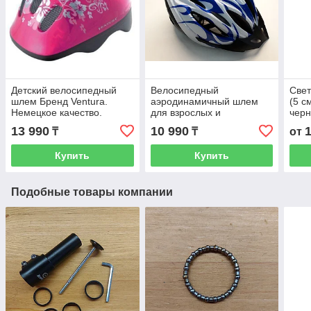
Детский велосипедный
Велосипедный
Све
шлем Бренд Ventura.
аэродинамичный шлем
(5 с
Немецкое качество.
для взрослых и
черн
Размер 52-57 S.
подростков. Рассрочка.
Сам
13 990
10 990
₸
₸
от
Рассрочка. Kaspi RED
Kaspi RED
све
накл
Купить
Купить
Подобные товары компании