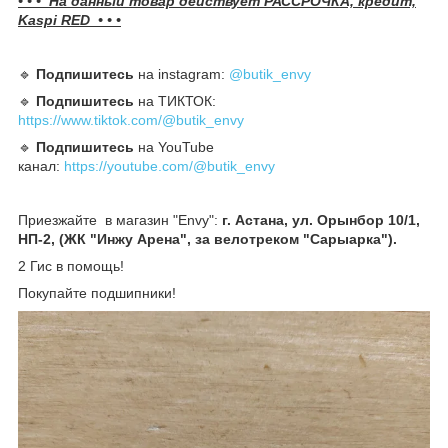
• • • На данный товар действует РАССРОЧКА, кредит,
Kaspi RED • • •
🔹️
Подпишитесь
на instagram:
@butik_envy
🔹️
Подпишитесь
на ТИКТОК:
https://www.tiktok.com/@butik_envy
🔹️
Подпишитесь
на YouTube
канал:
https://youtube.com/@butik_envy
Приезжайте в магазин "Envy":
г. Астана, ул. Орынбор 10/1,
НП-2, (ЖК "Инжу Арена", за велотреком "Сарыарка").
2 Гис в помощь!
Покупайте подшипники!