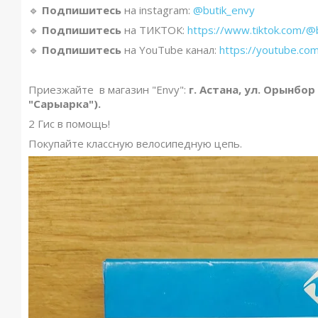
🔹️
Подпишитесь
на instagram:
@butik_envy
🔹️
Подпишитесь
на ТИКТОК:
https://www.tiktok.com/@
🔹️
Подпишитесь
на YouTube канал:
https://youtube.co
Приезжайте в магазин "Envy":
г. Астана, ул. Орынбор
"Сарыарка").
2 Гис в помощь!
Покупайте классную велосипедную цепь.