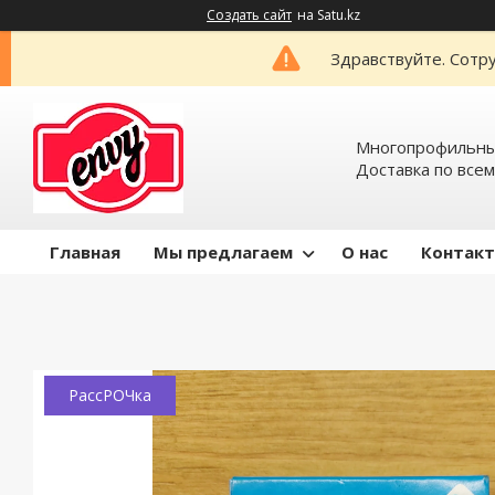
Создать сайт
на Satu.kz
Здравствуйте. Сотру
Многопрофильный
Доставка по всем
Главная
Мы предлагаем
О нас
Контак
РассРОЧка