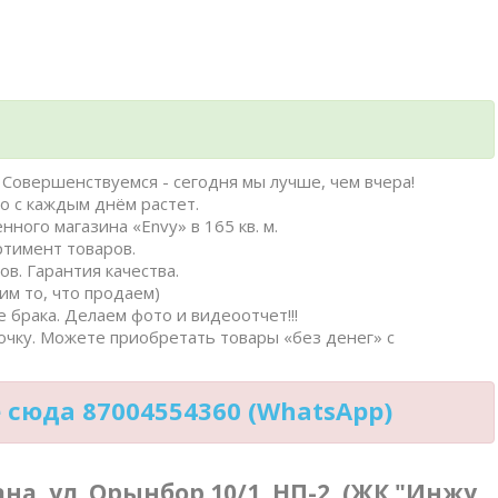
Совершенствуемся - сегодня мы лучше, чем вчера!
о с каждым днём растет.
нного магазина «Envy» в 165 кв. м.
ртимент товаров.
в. Гарантия качества.
им то, что продаем)
 брака. Делаем фото и видеоотчет!!!
очку. Можете приобретать товары «без денег» с
сюда 87004554360 (WhatsApp)
тана, ул. Орынбор 10/1, НП-2, (ЖК "Инжу