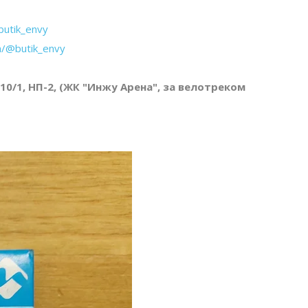
butik_envy
m/@butik_envy
 10/1, НП-2, (ЖК "Инжу Арена", за велотреком