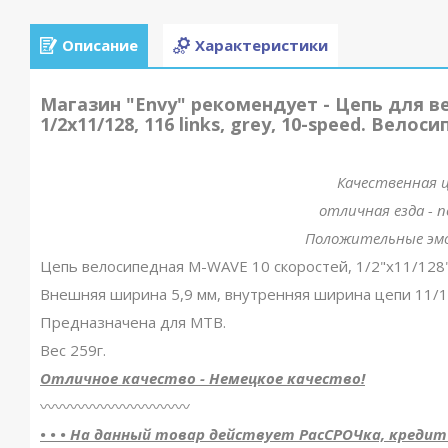
Описание
Характеристики
Магазин "Envy" рекомендует - Цепь для в
1/2x11/128, 116 links, grey, 10-speed. Велос
Качественная ц
отличная езда - 
Положительные эмо
Цепь велосипедная M-WAVE 10 скоростей, 1/2"x11/128",
Внешняя ширина 5,9 мм, внутренняя ширина цепи 11/12
Предназначена для MTB.
Вес 259г.
Отличное качество - Немецкое качество!
〰️〰️〰️〰️〰️〰️〰️〰️〰️〰️
• • • На данный товар действует РасСРОЧка, кредит и 