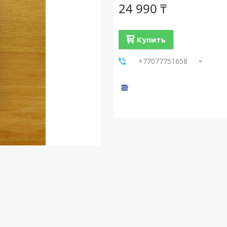
24 990 ₸
Купить
+77077751658