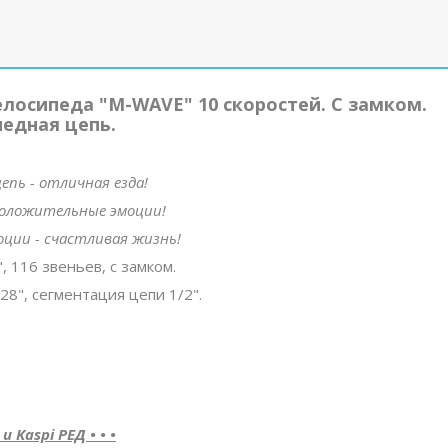
елосипеда "M-WAVE" 10 скоростей. С замком.
ипедная цепь.
епь - отличная езда!
положительные эмоции!
ции - счастливая жизнь!
 116 звеньев, с замком.
8", сегментация цепи 1/2".
Kaspi РЕД • • •