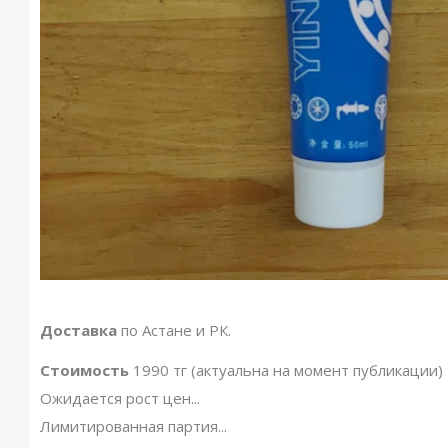
Доставка
по Астане и РК.
Стоимость
1990 тг (актуальна на момент публикации)
Ожидается рост цен...
Лимитированная партия...