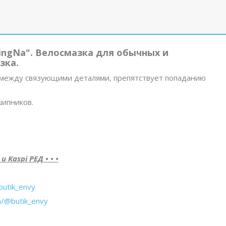
ingNa". Велосмазка для обычных и
зка.
между связующими деталями, препятствует попаданию
ипников.
Kaspi РЕД • • •
butik_envy
m/@butik_envy