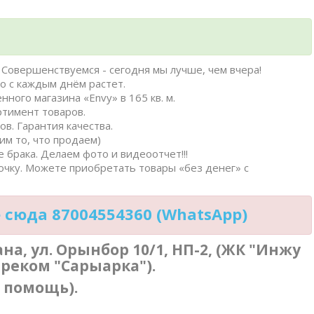
Совершенствуемся - сегодня мы лучше, чем вчера!
о с каждым днём растет.
нного магазина «Envy» в 165 кв. м.
ртимент товаров.
в. Гарантия качества.
им то, что продаем)
 брака. Делаем фото и видеоотчет!!!
очку. Можете приобретать товары «без денег» с
сюда 87004554360 (WhatsApp)
тана, ул. Орынбор 10/1, НП-2, (ЖК "Инжу
треком "Сарыарка").
в помощь).