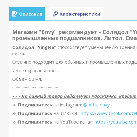
Описание
Характеристики
Магазин "Envy" рекомендует - Солидол "Y
промышленных подшипников. Литол. Сма
Солидол "YingNa"
способствует уменьшению трения 
песка.
Отлично подходит для обычных и промышленных подш
Имеет красный цвет.
Объем 50 мл.
〰️〰️〰️〰️〰️〰️〰️〰️〰️〰️
• • • На данный товар действует РасСРОЧка, кредит и 
🔹️
Подпишитесь
на instagram:
@butik_envy
🔹️
Подпишитесь
на ТИКТОК:
https://www.tiktok.com/@
🔹️
Подпишитесь
на YouTube канал:
https://youtube.co