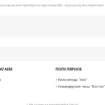
ругое вы можете приобрести через Kaspi RED - в рассрочку без переплаты!
АГАЕМ
ПОПУЛЯРНОЕ
ы
Велосипеды "Axis"
Командирские часы "Восток
Сайт создан на маркетплейсе
Satu.kz