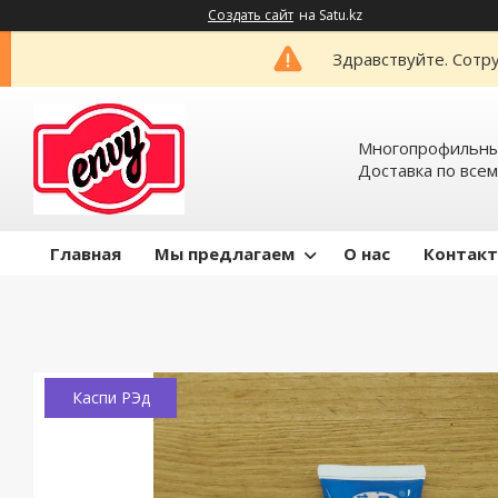
Создать сайт
на Satu.kz
Здравствуйте. Сотру
Многопрофильный
Доставка по всем
Главная
Мы предлагаем
О нас
Контак
Каспи РЭд