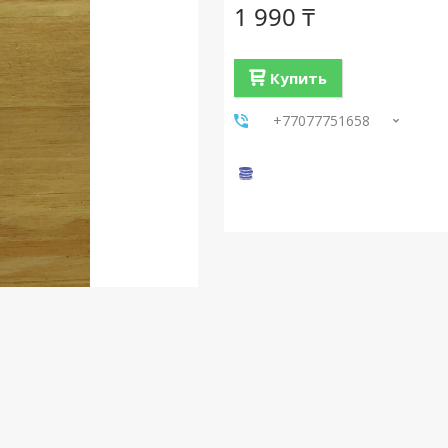
1 990 ₸
Купить
+77077751658