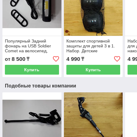
Популярный Задний
Комплект спортивной
Набо
фонарь на USB Soldier
защиты для детей 3 в 1.
для 
Comet на велосипед,
Набор. Детские
нако
самокат. Велосипедный
наколенники,
нару
8 500
4 990
4 9
от
₸
₸
фонарик назад.
нарукавники, налокотники.
Розо
Велофара задняя.
Черные.
Купить
Купить
Мигалка
Подобные товары компании