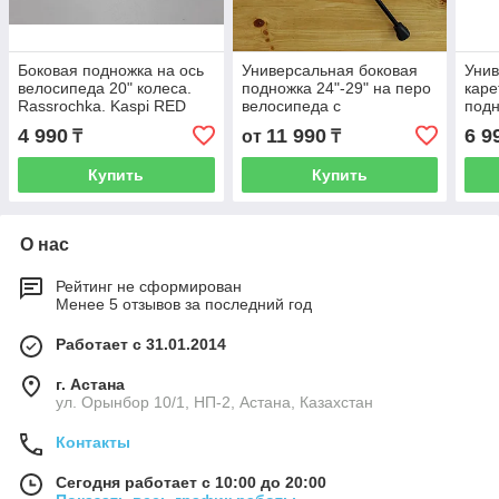
Боковая подножка на ось
Универсальная боковая
Уни
велосипеда 20" колеса.
подножка 24"-29" на перо
каре
Rassrochka. Kaspi RED
велосипеда с
подн
дополнительным
от 1
4 990
11 990
6 9
₸
от
₸
креплением. Немецкий
коле
бренд.
RED
Купить
Купить
О нас
Рейтинг не сформирован
Менее 5 отзывов за последний год
Работает с 31.01.2014
г. Астана
ул. Орынбор 10/1, НП-2, Астана, Казахстан
Контакты
Сегодня работает с 10:00 до 20:00