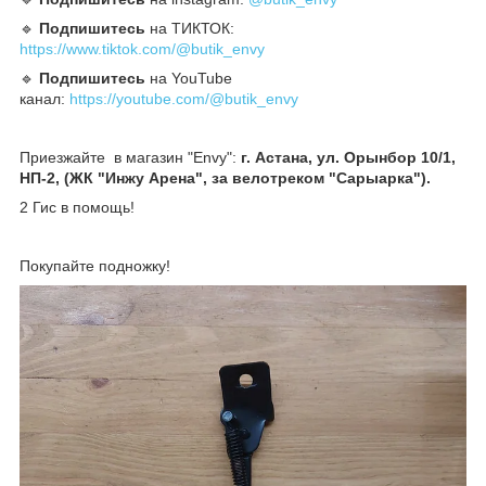
🔹️
Подпишитесь
на ТИКТОК:
https://www.tiktok.com/@butik_envy
🔹️
Подпишитесь
на YouTube
канал:
https://youtube.com/@butik_envy
Приезжайте в магазин "Envy":
г. Астана, ул. Орынбор 10/1,
НП-2, (ЖК "Инжу Арена", за велотреком "Сарыарка").
2 Гис в помощь!
Покупайте подножку!