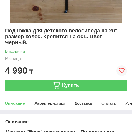
Подножка для детского велосипеда на 20"
размер колес. Крепится на ось. Цвет -
Черный.
В наличии
Розница
4 990
₸
Купить
Описание
Характеристики
Доставка
Оплата
Усл
Описание
Магазин "Envy" рекомендует - Подножка для